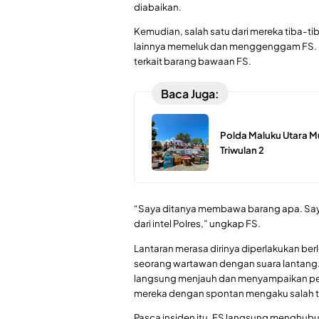
diabaikan.
Kemudian, salah satu dari mereka tiba-t
lainnya memeluk dan menggenggam FS. M
terkait barang bawaan FS.
Baca Juga:
Polda Maluku Utara M
Triwulan 2
“Saya ditanya membawa barang apa. Saya 
dari intel Polres,” ungkap FS.
Lantaran merasa dirinya diperlakukan be
seorang wartawan dengan suara lantang.
langsung menjauh dan menyampaikan perm
mereka dengan spontan mengaku salah ta
Pasca insiden itu, FS langsung menghubu