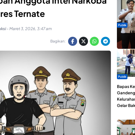
an Anggota Intel Narkoba
res Ternate
Publik
ksi
-
Maret 3, 2026, 3:47 am
Dua Talen
Gita Bah
Bagikan:
Publik
Bapas Kel
Gandeng
Keluraha
Gelar Bak