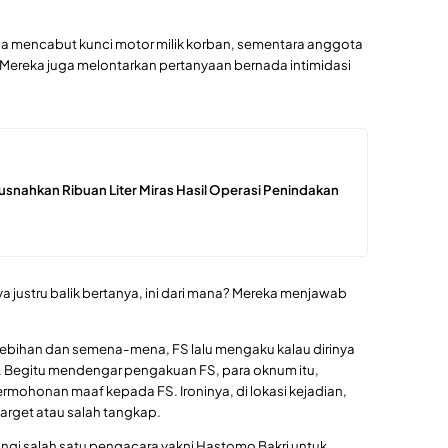
iba mencabut kunci motor milik korban, sementara anggota
ereka juga melontarkan pertanyaan bernada intimidasi
usnahkan Ribuan Liter Miras Hasil Operasi Penindakan
justru balik bertanya, ini dari mana? Mereka menjawab
rlebihan dan semena-mena, FS lalu mengaku kalau dirinya
 Begitu mendengar pengakuan FS, para oknum itu,
ohonan maaf kepada FS. Ironinya, di lokasi kejadian,
rget atau salah tangkap.
ngi salah satu pengacara yakni Hastomo Bakri untuk