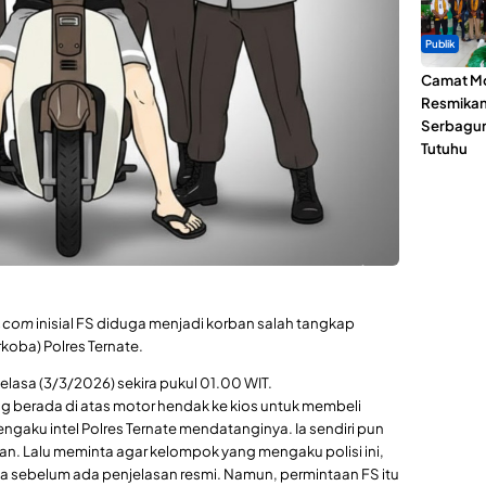
Publik
Camat Mo
Resmika
Serbagun
Tutuhu
e.com
inisial FS diduga menjadi korban salah tangkap
oba) Polres Ternate.
 Selasa (3/3/2026) sekira pukul 01.00 WIT.
ng berada di atas motor hendak ke kios untuk membeli
ngaku intel Polres Ternate mendatanginya. Ia sendiri pun
. Lalu meminta agar kelompok yang mengaku polisi ini,
a sebelum ada penjelasan resmi. Namun, permintaan FS itu