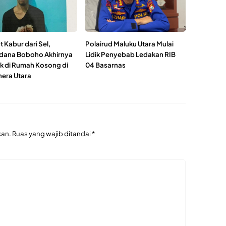
 Kabur dari Sel,
Polairud Maluku Utara Mulai
dana Boboho Akhirnya
Lidik Penyebab Ledakan RIB
k di Rumah Kosong di
04 Basarnas
era Utara
kan.
Ruas yang wajib ditandai
*