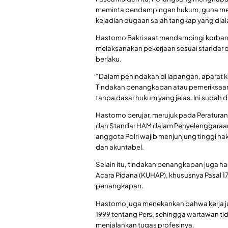
meminta pendampingan hukum, guna memint
kejadian dugaan salah tangkap yang dia
Hastomo Bakri saat mendampingi korban 
melaksanakan pekerjaan sesuai standar 
berlaku.
“Dalam penindakan di lapangan, aparat ke
Tindakan penangkapan atau pemeriksaan
tanpa dasar hukum yang jelas. Ini sudah d
Hastomo berujar, merujuk pada Peraturan
dan Standar HAM dalam Penyelenggaraan
anggota Polri wajib menjunjung tinggi hak
dan akuntabel.
Selain itu, tindakan penangkapan juga
Acara Pidana (KUHAP), khususnya Pasal 17
penangkapan.
Hastomo juga menekankan bahwa kerja ju
1999 tentang Pers, sehingga wartawan tida
menjalankan tugas profesinya.