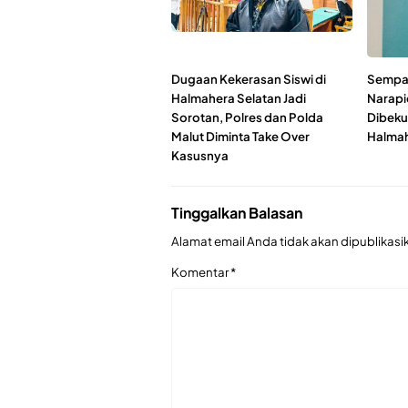
Dugaan Kekerasan Siswi di
Sempat
Halmahera Selatan Jadi
Narapi
Sorotan, Polres dan Polda
Dibeku
Malut Diminta Take Over
Halmah
Kasusnya
Tinggalkan Balasan
Alamat email Anda tidak akan dipublikasi
Komentar
*