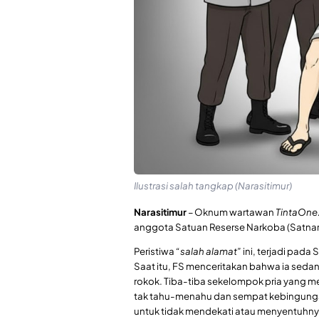
Ilustrasi salah tangkap (Narasitimur)
Narasitimur
– Oknum wartawan
TintaOn
anggota Satuan Reserse Narkoba (Satnark
Peristiwa
“salah alamat”
ini, terjadi pada
Saat itu, FS menceritakan bahwa ia seda
rokok. Tiba-tiba sekelompok pria yang me
tak tahu-menahu dan sempat kebingungan
untuk tidak mendekati atau menyentuhny