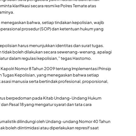
a klarifikasi secara resmi ke Polres Ternate atas
laminya.
menegaskan bahwa, setiap tindakan kepolisian, wajib
operasional prosedur (SOP) dan ketentuan hukum yang
polisian harus menunjukkan identitas dan surat tugas.
 tidak boleh dilakukan secara sewenang-wenang, apalagi
iatur dalam regulasi kepolisian,” tegas Hastomo.
 Kapolri Nomor 8 Tahun 2009 tentang Implementasi Prinsip
 Tugas Kepolisian, yang menegaskan bahwa setiap
 asasi manusia serta bertindak profesional, proporsional,
 harus berpedoman pada Kitab Undang-Undang Hukum
 dan Pasal 18 yang mengatur syarat dan tata cara
rnalistik dilindungi oleh Undang-undang Nomor 40 Tahun
k boleh diintimidasi atau diperlakukan represif saat