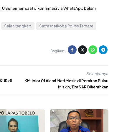
IPTU Suherman saat dikonfirmasi via WhatsApp belum
Salah tangkap
Satresnarkoba Polres Ternate
Bagikan:
Selanjutnya
KUR di
KM Jolor 01 Alami Mati Mesin di Perairan Pulau
Miskin, Tim SAR Dikerahkan