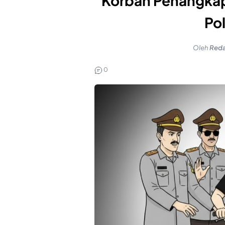
Korban Penangkap
Pol
Oleh
Reda
0