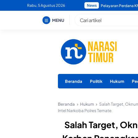
Skip
Rabu, 5 Agustus 2026
News
Polda Maluku Utara M
to
content
MENU
Beranda
Politik
Hukum
Pe
Beranda
Hukum
Salah Target, Okn
Intel Narkoba Polres Ternate
Salah Target, Ok