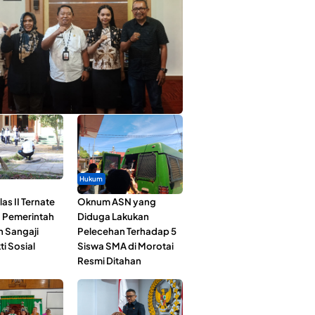
ta Muda Ternate Wakili Maluku Utara di
ana Nusantara 2026
Hukum
as II Ternate
Oknum ASN yang
 Pemerintah
Diduga Lakukan
n Sangaji
Pelecehan Terhadap 5
ti Sosial
Siswa SMA di Morotai
Resmi Ditahan