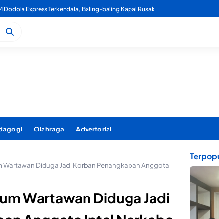
usnahkan Ribuan Liter Miras Hasil Operasi Penindakan Triwulan 2
dagogi
Olahraga
Advertorial
Terpopu
um Wartawan Diduga Jadi Korban Penangkapan Anggota
num Wartawan Diduga Jadi