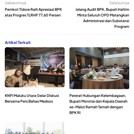
Sebelumnya
Selanjutnya
Pemkot Tidore Raih Apresiasi BPK
Jelang Audit BPK, Bupati Haltim
atas Progres TLRHP 77,60 Persen
Minta Seluruh OPD Matangkan
Administrasi dan Substansi
Program
Artikel Terkait
KNPI Maluku Utara Gelar Diskusi
Pererat Hubungan Kelembagaan,
Bersama Pers Bahas Medsos
Bupati Morotai dan Kepala Daerah
se-Malut Ramah Tamah dengan
BPK RI