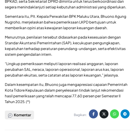
BPKAD, serta Sekretariat DPRD diminta untuk terus berkoordinasi dan
segera menindaklanjuti setiap kebutuhan administrasi yang diperlukan.
Sementara itu, Plt. Kepala Perwakilan BPK Maluku Utara, Bhuono Agung
Nugroho, menjelaskan bahwa pemeriksaan LKPD bertujuan untuk
memberikan opini atas kewajaran laporan keuangan daerah.
Menurutnya, penilaian tersebut didasarkan pada kesesuaian dengan
Standar Akuntansi Pemerintahan (SAP), kecukupan pengungkapan,
kepatuhan terhadap peraturan perundang-undangan, serta efektivitas
sistem pengendalian intern.
“Lingkup pemeriksaan meliputi laporan realisasi anggaran, laporan
perubahan SAL, neraca, laporan operasional, laporan arus kas, laporan
perubahan ekuitas, serta catatan atas laporan keuangan,” jelasnya.
Dalam kesempatan itu, Bhuono juga mengapresiasi capaian Pemerintah
Kota Tidore Kepulauan dalam penyelesaian tindak lanjut rekomendasi
hasil pemeriksaan yang telah mencapai 77,60 persen per Semester II
Tahun 2025. (*)
Komentar
Bagikan: