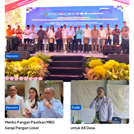
Ekonomi
Seminar di Ternate, Mendes Perkuat Sinergi Percepatan
Kopdes Merah Putih
Ekonomi
Publik
SPPG di Maluku Utara Dipercepat,
ABDESI Morotai Apresiasi
Menko Pangan Pastikan MBG
Penyaluran ADD Rp3,13 Miliar
Serap Pangan Lokal
untuk 88 Desa