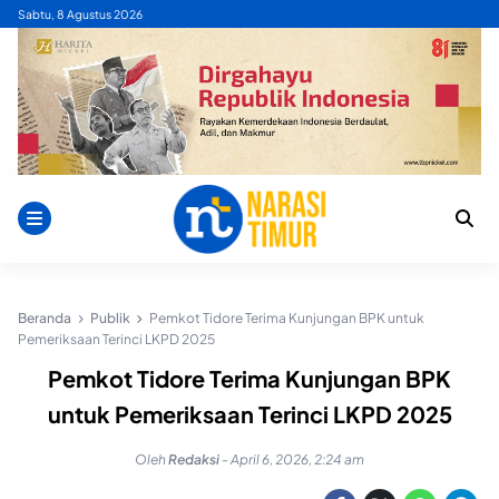
Skip
Sabtu, 8 Agustus 2026
to
content
Beranda
Publik
Pemkot Tidore Terima Kunjungan BPK untuk
Pemeriksaan Terinci LKPD 2025
Pemkot Tidore Terima Kunjungan BPK
untuk Pemeriksaan Terinci LKPD 2025
Oleh
Redaksi
-
April 6, 2026, 2:24 am