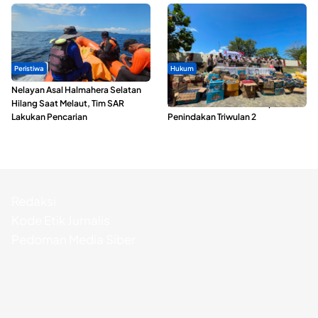
Peristiwa
Hukum
Nelayan Asal Halmahera Selatan
Polda Maluku Utara Musnahkan
Hilang Saat Melaut, Tim SAR
Ribuan Liter Miras Hasil Operasi
Lakukan Pencarian
Penindakan Triwulan 2
Redaksi
Kode Etik Jurnalis
Pedoman Media Siber