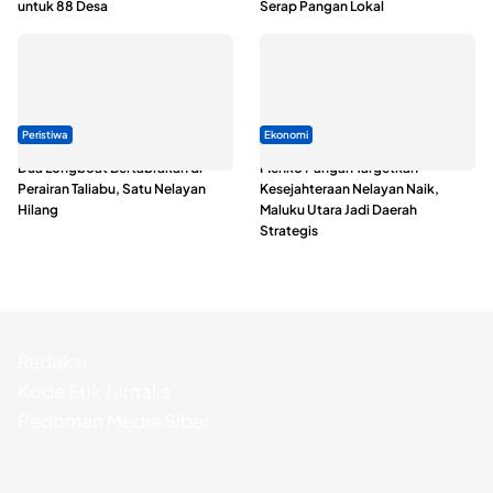
untuk 88 Desa
Serap Pangan Lokal
Peristiwa
Ekonomi
Dua Longboat Bertabrakan di
Menko Pangan Targetkan
Perairan Taliabu, Satu Nelayan
Kesejahteraan Nelayan Naik,
Hilang
Maluku Utara Jadi Daerah
Strategis
Redaksi
Kode Etik Jurnalis
Pedoman Media Siber