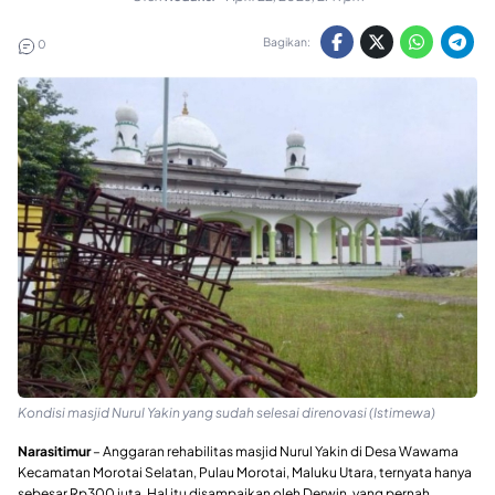
Bagikan:
0
Kondisi masjid Nurul Yakin yang sudah selesai direnovasi (Istimewa)
Narasitimur
– Anggaran rehabilitas masjid Nurul Yakin di Desa Wawama
Kecamatan Morotai Selatan, Pulau Morotai, Maluku Utara, ternyata hanya
sebesar Rp300 juta. Hal itu disampaikan oleh Derwin, yang pernah