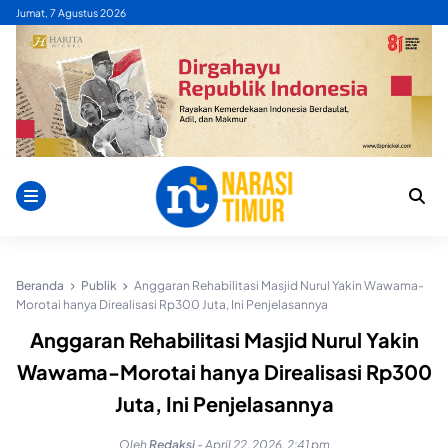
Skip
Jumat, 7 Agustus 2026
to
content
Beranda
Publik
Anggaran Rehabilitasi Masjid Nurul Yakin Wawama-
Morotai hanya Direalisasi Rp300 Juta, Ini Penjelasannya
Anggaran Rehabilitasi Masjid Nurul Yakin
Wawama-Morotai hanya Direalisasi Rp300
Juta, Ini Penjelasannya
Oleh
Redaksi
-
April 22, 2026, 2:41 pm