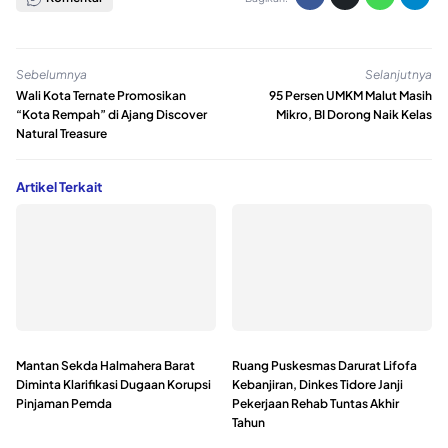
Sebelumnya
Selanjutnya
Wali Kota Ternate Promosikan
95 Persen UMKM Malut Masih
“Kota Rempah” di Ajang Discover
Mikro, BI Dorong Naik Kelas
Natural Treasure
Artikel Terkait
Mantan Sekda Halmahera Barat
Ruang Puskesmas Darurat Lifofa
Diminta Klarifikasi Dugaan Korupsi
Kebanjiran, Dinkes Tidore Janji
Pinjaman Pemda
Pekerjaan Rehab Tuntas Akhir
Tahun