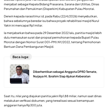
menjabat sebagai Kepala Bidang Prasarana, Sarana dan Utilitas, Dinas
Perumahan dan Pemukiman (Disperkim) Kabupaten Pulau Morotai.
Derwin kepada
narasitimur.id
, pada Rabu (22/4/2026) menyebutkan,
bahwa sebelumnya beredar isu bahwa proyek rehabilitasi masjid Nurul
Yakin ini mencapai Rp1 miliar.
Ia menjabarkan bahwa pada 29 Desember 2022 lalu, panitia masjid lebih
dulu memasukan surat dan propsal permohonan kepada Bupati Pulau
Morotai dengan Nomor Surat 001-PMJ.NY/2022, tentang Permohonan
Bantuan Dana Pembangunan Masjid.
Baca Juga:
Diberhentikan sebagai Anggota DPRD Ternate,
Nurjaya Hi. Ibrahim Siap Ajukan Keberatan
Saat itu, nilai yang diajukan panitia yakni Rp1,88 miliar, namun saat dinas
melakukan verfikasi dokumen, yang terealisasi sesuai kemampuan
anggaran hanya Rp300 juta.