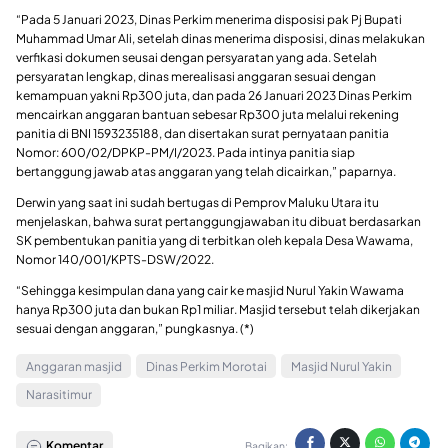
“Pada 5 Januari 2023, Dinas Perkim menerima disposisi pak Pj Bupati
Muhammad Umar Ali, setelah dinas menerima disposisi, dinas melakukan
verfikasi dokumen seusai dengan persyaratan yang ada. Setelah
persyaratan lengkap, dinas merealisasi anggaran sesuai dengan
kemampuan yakni Rp300 juta, dan pada 26 Januari 2023 Dinas Perkim
mencairkan anggaran bantuan sebesar Rp300 juta melalui rekening
panitia di BNI 1593235188, dan disertakan surat pernyataan panitia
Nomor: 600/02/DPKP-PM/I/2023. Pada intinya panitia siap
bertanggung jawab atas anggaran yang telah dicairkan,” paparnya.
Derwin yang saat ini sudah bertugas di Pemprov Maluku Utara itu
menjelaskan, bahwa surat pertanggungjawaban itu dibuat berdasarkan
SK pembentukan panitia yang di terbitkan oleh kepala Desa Wawama,
Nomor 140/001/KPTS-DSW/2022.
“Sehingga kesimpulan dana yang cair ke masjid Nurul Yakin Wawama
hanya Rp300 juta dan bukan Rp1 miliar. Masjid tersebut telah dikerjakan
sesuai dengan anggaran,” pungkasnya. (*)
Anggaran masjid
Dinas Perkim Morotai
Masjid Nurul Yakin
Narasitimur
Komentar
Bagikan: