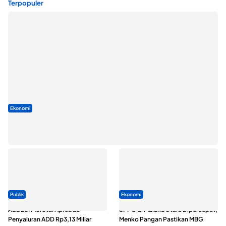
Terpopuler
Ekonomi
Seminar di Ternate, Mendes Perkuat Sinergi Percepatan
Kopdes Merah Putih
Publik
Ekonomi
ABDESI Morotai Apresiasi
SPPG di Maluku Utara Dipercepat,
Penyaluran ADD Rp3,13 Miliar
Menko Pangan Pastikan MBG