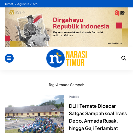
Skip
Jumat, 7 Agustus 2026
to
content
Tag:
Armada Sampah
Publik
DLH Ternate Dicecar
Satgas Sampah soal Trans
Depo, Armada Rusak,
hingga Gaji Terlambat