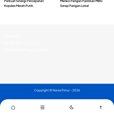
Perkuat Sinergi Percepatan
Menko Pangan Pastikan MBG
Kopdes Merah Putih
Serap Pangan Lokal
Redaksi
Kode Etik Jurnalis
Pedoman Media Siber
Copyright ©
NarasiTimur
- 2026