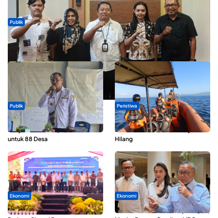
Publik
Dua Talenta Muda Ternate Wakili Maluku Utara di Gita Bahana
Nusantara 2026
Publik
Peristiwa
ABDESI Morotai Apresiasi
Dua Longboat Bertabrakan di
Penyaluran ADD Rp3,13 Miliar
Perairan Taliabu, Satu Nelayan
untuk 88 Desa
Hilang
Ekonomi
Ekonomi
Seminar di Ternate, Mendes
SPPG di Maluku Utara Dipercepat,