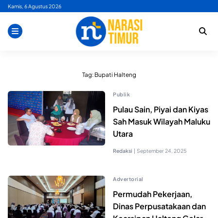
Skip
Kamis, 6 Agustus 2026
to
content
Tag:
Bupati Halteng
Publik
Pulau Sain, Piyai dan Kiyas
Sah Masuk Wilayah Maluku
Utara
Redaksi
|
September 24, 2025
Advertorial
Permudah Pekerjaan,
Dinas Perpusatakaan dan