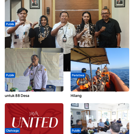
Publik
Dua Talenta Muda Ternate Wakili Maluku Utara di Gita Bahana
Nusantara 2026
Publik
Peristiwa
ABDESI Morotai Apresiasi
Dua Longboat Bertabrakan di
Penyaluran ADD Rp3,13 Miliar
Perairan Taliabu, Satu Nelayan
untuk 88 Desa
Hilang
Olahraga
Publik