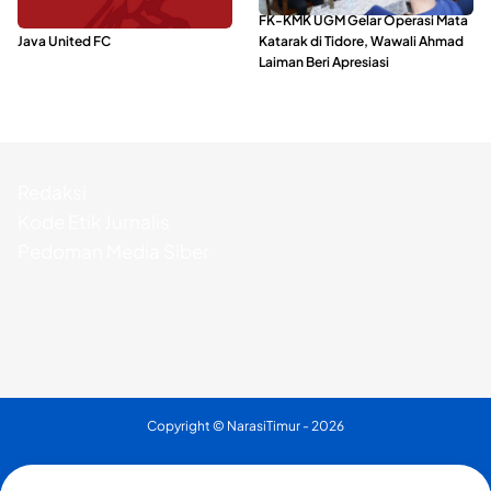
Dari Malut United Berubah Jadi
FK-KMK UGM Gelar Operasi Mata
Java United FC
Katarak di Tidore, Wawali Ahmad
Laiman Beri Apresiasi
Redaksi
Kode Etik Jurnalis
Pedoman Media Siber
Copyright ©
NarasiTimur
- 2026