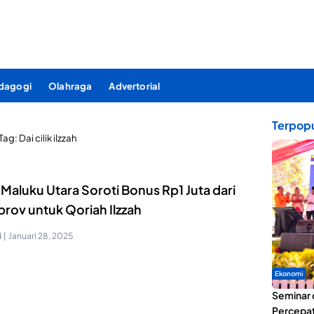
dagogi
Olahraga
Advertorial
Terpopu
Tag:
Dai cilik ilzzah
Maluku Utara Soroti Bonus Rp1 Juta dari
rov untuk Qoriah Ilzzah
i
|
Januari 28, 2025
Ekonomi
Seminar 
Percepat