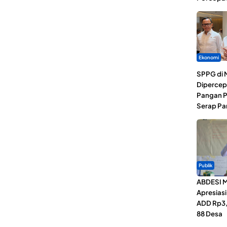
Ekonomi
SPPG di 
Dipercep
Pangan P
Serap Pa
Publik
ABDESI M
Apresias
ADD Rp3,1
88 Desa