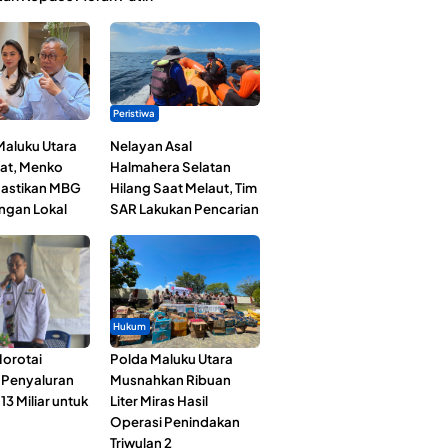
Peristiwa
Maluku Utara
Nelayan Asal
at, Menko
Halmahera Selatan
astikan MBG
Hilang Saat Melaut, Tim
ngan Lokal
SAR Lakukan Pencarian
Hukum
orotai
Polda Maluku Utara
i Penyaluran
Musnahkan Ribuan
3 Miliar untuk
Liter Miras Hasil
Operasi Penindakan
Triwulan 2