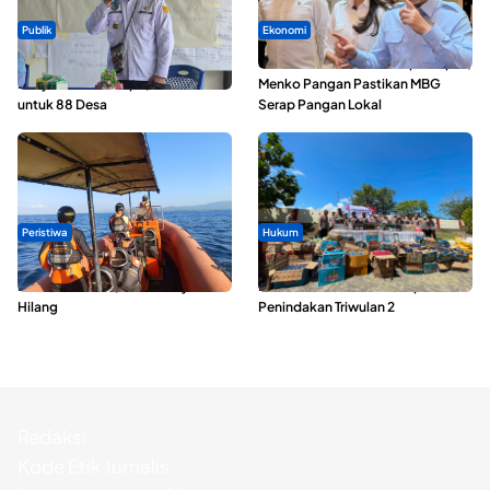
Publik
Ekonomi
ABDESI Morotai Apresiasi
SPPG di Maluku Utara Dipercepat,
Penyaluran ADD Rp3,13 Miliar
Menko Pangan Pastikan MBG
untuk 88 Desa
Serap Pangan Lokal
Peristiwa
Hukum
Dua Longboat Bertabrakan di
Polda Maluku Utara Musnahkan
Perairan Taliabu, Satu Nelayan
Ribuan Liter Miras Hasil Operasi
Hilang
Penindakan Triwulan 2
Redaksi
Kode Etik Jurnalis