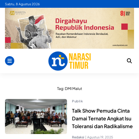
Skip
Sabtu, 8 Agustus 2026
to
content
Tag:
DMI Malut
Publik
Talk Show Pemuda Cinta
Damai Ternate Angkat Isu
Toleransi dan Radikalisme
Redaksi
|
Agustus 19, 2025