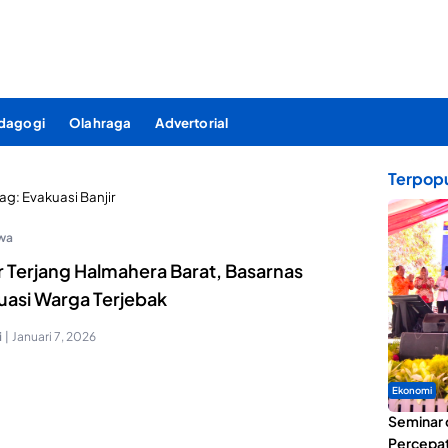
dagogi
Olahraga
Advertorial
Terpopu
Tag:
Evakuasi Banjir
iwa
r Terjang Halmahera Barat, Basarnas
uasi Warga Terjebak
i
|
Januari 7, 2026
Ekonomi
Seminar 
Percepat