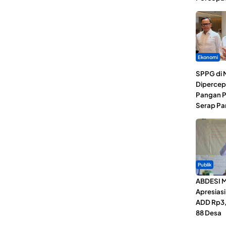
Ekonomi
SPPG di 
Dipercep
Pangan P
Serap Pa
Publik
ABDESI M
Apresias
ADD Rp3,1
88 Desa