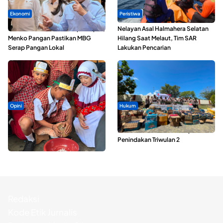
Ekonomi
Peristiwa
SPPG di Maluku Utara Dipercepat,
Nelayan Asal Halmahera Selatan
Menko Pangan Pastikan MBG
Hilang Saat Melaut, Tim SAR
Serap Pangan Lokal
Lakukan Pencarian
Opini
Hukum
Tak Sekadar Memarut Kelapa,
Polda Maluku Utara Musnahkan
Kukuran Tongole Jadi Media
Ribuan Liter Miras Hasil Operasi
Belajar Etnosains
Penindakan Triwulan 2
Redaksi
Kode Etik Jurnalis