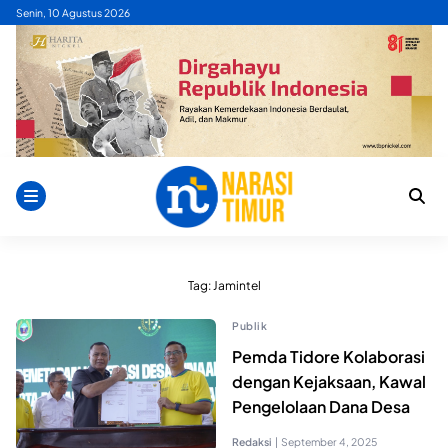
Skip
Senin, 10 Agustus 2026
to
content
Tag:
Jamintel
Publik
Pemda Tidore Kolaborasi
dengan Kejaksaan, Kawal
Pengelolaan Dana Desa
Redaksi
|
September 4, 2025