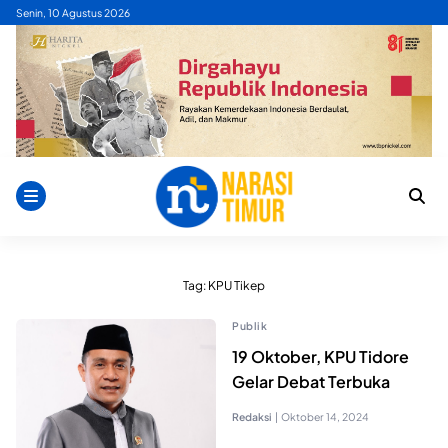
Skip
Senin, 10 Agustus 2026
to
content
Tag:
KPU Tikep
Publik
19 Oktober, KPU Tidore
Gelar Debat Terbuka
Redaksi
|
Oktober 14, 2024