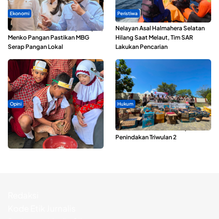
Ekonomi
Peristiwa
SPPG di Maluku Utara Dipercepat,
Nelayan Asal Halmahera Selatan
Menko Pangan Pastikan MBG
Hilang Saat Melaut, Tim SAR
Serap Pangan Lokal
Lakukan Pencarian
Opini
Hukum
Tak Sekadar Memarut Kelapa,
Polda Maluku Utara Musnahkan
Kukuran Tongole Jadi Media
Ribuan Liter Miras Hasil Operasi
Belajar Etnosains
Penindakan Triwulan 2
Redaksi
Kode Etik Jurnalis