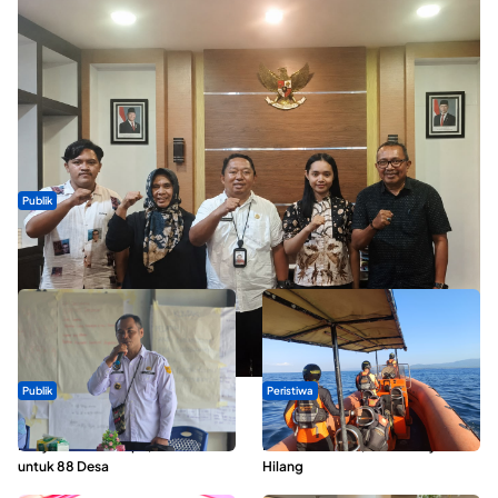
Publik
Dua Talenta Muda Ternate Wakili Maluku Utara di Gita Bahana
Nusantara 2026
Publik
Peristiwa
ABDESI Morotai Apresiasi
Dua Longboat Bertabrakan di
Penyaluran ADD Rp3,13 Miliar
Perairan Taliabu, Satu Nelayan
untuk 88 Desa
Hilang