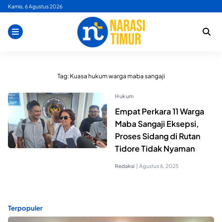
Skip
Kamis, 6 Agustus 2026
to
content
Tag:
Kuasa hukum warga maba sangaji
Hukum
Empat Perkara 11 Warga
Maba Sangaji Eksepsi,
Proses Sidang di Rutan
Tidore Tidak Nyaman
Redaksi
|
Agustus 6, 2025
Terpopuler