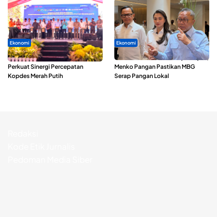
Ekonomi
Ekonomi
Seminar di Ternate, Mendes
SPPG di Maluku Utara Dipercepat,
Perkuat Sinergi Percepatan
Menko Pangan Pastikan MBG
Kopdes Merah Putih
Serap Pangan Lokal
Redaksi
Kode Etik Jurnalis
Pedoman Media Siber