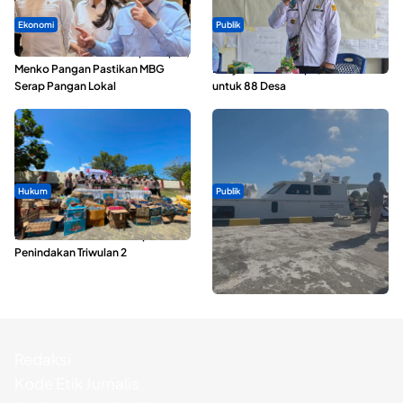
Ekonomi
Publik
SPPG di Maluku Utara Dipercepat,
ABDESI Morotai Apresiasi
Menko Pangan Pastikan MBG
Penyaluran ADD Rp3,13 Miliar
Serap Pangan Lokal
untuk 88 Desa
Hukum
Publik
Polda Maluku Utara Musnahkan
Pelayaran Perdana KM Dodola
Ribuan Liter Miras Hasil Operasi
Express Terkendala, Baling-baling
Penindakan Triwulan 2
Kapal Rusak
Redaksi
Kode Etik Jurnalis