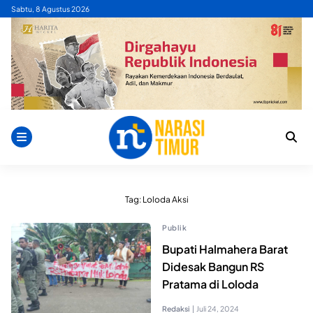
Skip
Sabtu, 8 Agustus 2026
to
content
Tag:
Loloda Aksi
Publik
Bupati Halmahera Barat
Didesak Bangun RS
Pratama di Loloda
Redaksi
|
Juli 24, 2024