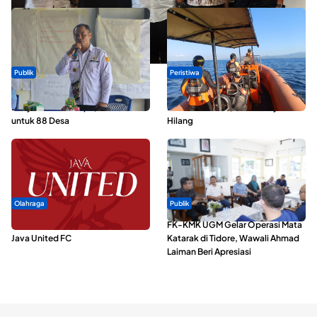
Publik
Peristiwa
ABDESI Morotai Apresiasi
Dua Longboat Bertabrakan di
Penyaluran ADD Rp3,13 Miliar
Perairan Taliabu, Satu Nelayan
untuk 88 Desa
Hilang
Olahraga
Publik
Dari Malut United Berubah Jadi
FK-KMK UGM Gelar Operasi Mata
Java United FC
Katarak di Tidore, Wawali Ahmad
Laiman Beri Apresiasi