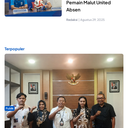
Pemain Malut United
Absen
Redaksi
|
Agustus 29, 2025
Terpopuler
Publik
Dua Talenta Muda Ternate Wakili Maluku Utara di Gita Bahana
Nusantara 2026