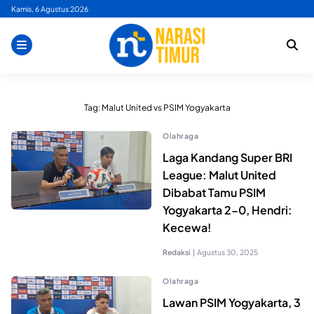
Skip
Kamis, 6 Agustus 2026
to
content
Tag:
Malut United vs PSIM Yogyakarta
Olahraga
Laga Kandang Super BRI
League: Malut United
Dibabat Tamu PSIM
Yogyakarta 2-0, Hendri:
Kecewa!
Redaksi
|
Agustus 30, 2025
Olahraga
Lawan PSIM Yogyakarta, 3