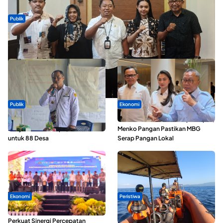
Publik
Dua Talenta Muda Ternate Wakili Maluku Utara di Gita Bahana
Nusantara 2026
Publik
Ekonomi
ABDESI Morotai Apresiasi
SPPG di Maluku Utara Dipercepat,
Penyaluran ADD Rp3,13 Miliar
Menko Pangan Pastikan MBG
untuk 88 Desa
Serap Pangan Lokal
Ekonomi
Peristiwa
Seminar di Ternate, Mendes
Dua Longboat Bertabrakan di
Perkuat Sinergi Percepatan
Perairan Taliabu, Satu Nelayan