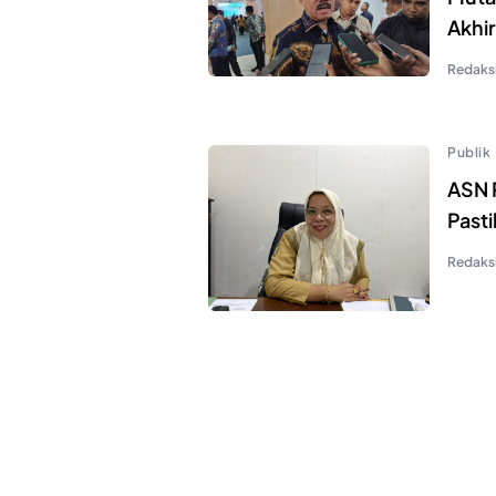
Akhi
Redaks
Publik
ASN 
Past
Redaks