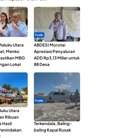
Publik
Maluku Utara
ABDESI Morotai
at, Menko
Apresiasi Penyaluran
astikan MBG
ADD Rp3,13 Miliar untuk
ngan Lokal
88 Desa
Publik
luku Utara
Pelayaran Perdana KM
an Ribuan
Dodola Express
s Hasil
Terkendala, Baling-
Penindakan
baling Kapal Rusak
2