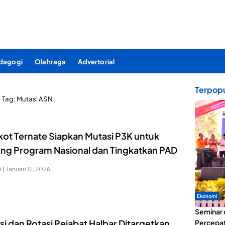
dagogi
Olahraga
Advertorial
Terpopu
Tag:
Mutasi ASN
ot Ternate Siapkan Mutasi P3K untuk
ng Program Nasional dan Tingkatkan PAD
i
|
Januari 12, 2026
Ekonomi
Seminar 
i dan Rotasi Pejabat Halbar Ditargetkan
Percepat