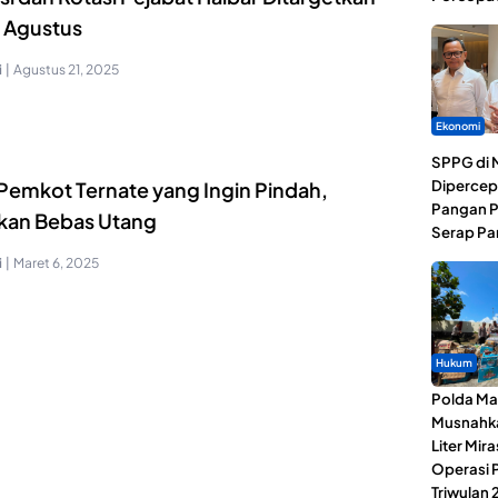
r Agustus
i
|
Agustus 21, 2025
Ekonomi
SPPG di 
Dipercep
Pemkot Ternate yang Ingin Pindah,
Pangan P
ikan Bebas Utang
Serap Pa
i
|
Maret 6, 2025
Hukum
Polda Ma
Musnahk
Liter Mira
Operasi 
Triwulan 