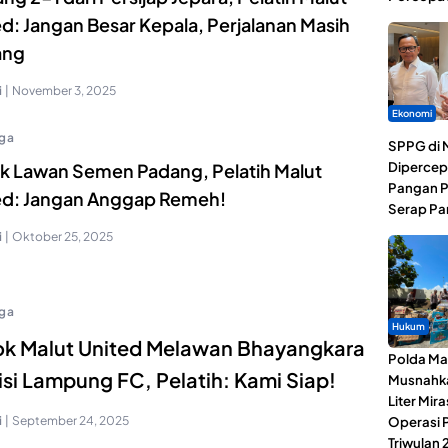
d: Jangan Besar Kepala, Perjalanan Masih
ang
i
|
November 3, 2025
Ekonomi
ga
SPPG di 
Dipercep
k Lawan Semen Padang, Pelatih Malut
Pangan P
ed: Jangan Anggap Remeh!
Serap Pa
i
|
Oktober 25, 2025
ga
Hukum
k Malut United Melawan Bhayangkara
Polda Ma
isi Lampung FC, Pelatih: Kami Siap!
Musnahk
Liter Mira
i
|
September 24, 2025
Operasi 
Triwulan 