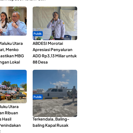
Publik
Maluku Utara
ABDESI Morotai
at, Menko
Apresiasi Penyaluran
astikan MBG
ADD Rp3,13 Miliar untuk
ngan Lokal
88 Desa
Publik
luku Utara
Pelayaran Perdana KM
an Ribuan
Dodola Express
s Hasil
Terkendala, Baling-
Penindakan
baling Kapal Rusak
2