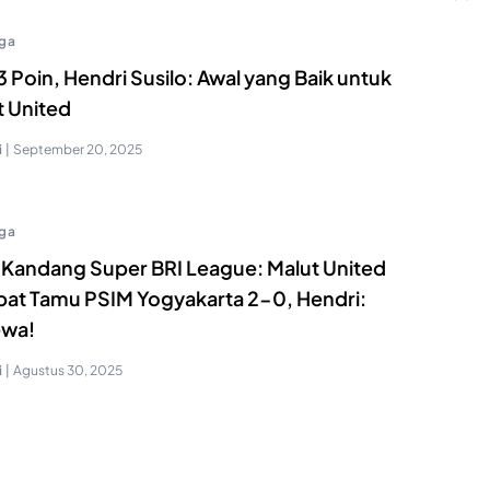
ga
3 Poin, Hendri Susilo: Awal yang Baik untuk
t United
i
|
September 20, 2025
ga
 Kandang Super BRI League: Malut United
bat Tamu PSIM Yogyakarta 2-0, Hendri:
wa!
i
|
Agustus 30, 2025