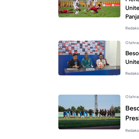
Unite
Panj
Redaks
Olahra
Beso
Unit
Redaks
Olahra
Beso
Pres
Redaks