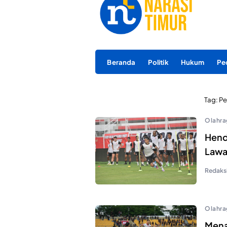
Beranda
Politik
Hukum
Pe
Tag:
Pe
Olahra
Hendr
Lawa
Redaks
Olahra
Menan