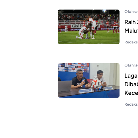
Olahra
Raih 
Malu
Redaks
Olahra
Laga
Diba
Kece
Redaks