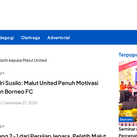
dagogi
Olahraga
Advertorial
Terpopu
latih kepala Malut United
ga
i Susilo: Malut United Penuh Motivasi
n Borneo FC
i
|
Desember 27, 2025
Ekonomi
ga
Seminar 
g 2-1 dari Persijap Jepara, Pelatih Malut
Percepat