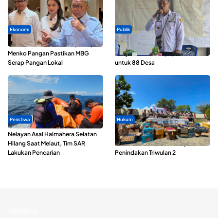
Ekonomi
Publik
SPPG di Maluku Utara Dipercepat,
ABDESI Morotai Apresiasi
Menko Pangan Pastikan MBG
Penyaluran ADD Rp3,13 Miliar
Serap Pangan Lokal
untuk 88 Desa
Peristiwa
Hukum
Nelayan Asal Halmahera Selatan
Polda Maluku Utara Musnahkan
Hilang Saat Melaut, Tim SAR
Ribuan Liter Miras Hasil Operasi
Lakukan Pencarian
Penindakan Triwulan 2
Redaksi