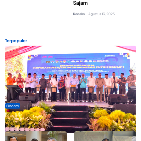
Sajam
Redaksi
|
Agustus 13, 2025
Terpopuler
Ekonomi
Seminar di Ternate, Mendes Perkuat Sinergi Percepatan
Kopdes Merah Putih