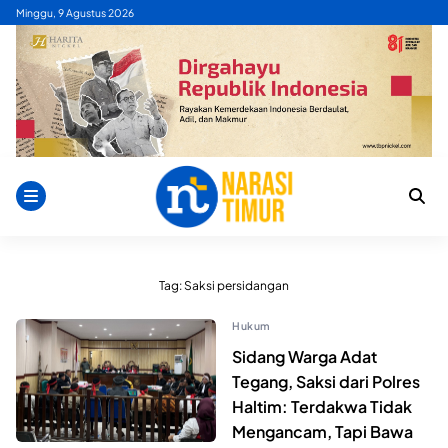
Skip
Minggu, 9 Agustus 2026
to
content
Tag:
Saksi persidangan
Hukum
Sidang Warga Adat
Tegang, Saksi dari Polres
Haltim: Terdakwa Tidak
Mengancam, Tapi Bawa