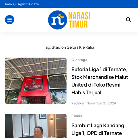
Skip
Kamis, 6 Agustus 2026
to
content
Tag:
Stadion Gelora Kie Raha
Olahraga
Euforia Liga 1 di Ternate,
Stok Merchandise Malut
United di Toko Resmi
Habis Terjual
Redaksi
|
November 21, 2024
Publik
Sambut Laga Kandang
Liga 1, OPD di Ternate