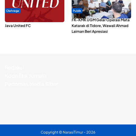
Olahraga
Publik
Dari Malut United Berubah Jadi
FK-KMK UGM Gelar Operasi Mata
Java United FC
Katarak di Tidore, Wawali Ahmad
Laiman Beri Apresiasi
Redaksi
Kode Etik Jurnalis
Pedoman Media Siber
Copyright ©
NarasiTimur
- 2026