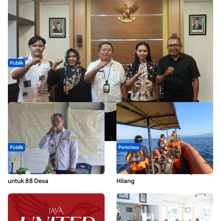
Publik
Dua Talenta Muda Ternate Wakili Maluku Utara di Gita Bahana
Nusantara 2026
Publik
Peristiwa
ABDESI Morotai Apresiasi
Dua Longboat Bertabrakan di
Penyaluran ADD Rp3,13 Miliar
Perairan Taliabu, Satu Nelayan
untuk 88 Desa
Hilang