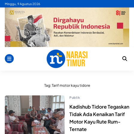
Skip
Minggu, 9 Agustus 2026
to
content
Tag:
Tarif motor kayu tidore
Publik
Kadishub Tidore Tegaskan
Tidak Ada Kenaikan Tarif
Motor Kayu Rute Rum-
Ternate