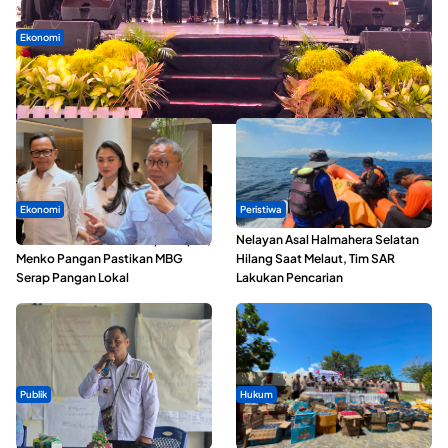
Ekonomi
Seminar di Ternate, Mendes Perkuat Sinergi Percepatan
Kopdes Merah Putih
Ekonomi
Peristiwa
SPPG di Maluku Utara Dipercepat,
Nelayan Asal Halmahera Selatan
Menko Pangan Pastikan MBG
Hilang Saat Melaut, Tim SAR
Serap Pangan Lokal
Lakukan Pencarian
Publik
Hukum
ABDESI Morotai Apresiasi
Polda Maluku Utara Musnahkan
Penyaluran ADD Rp3,13 Miliar
Ribuan Liter Miras Hasil Operasi