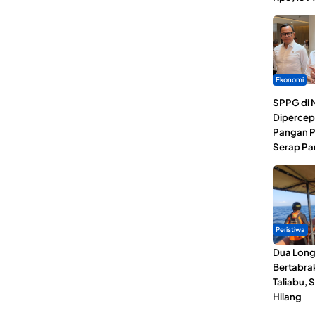
Ekonomi
SPPG di 
Dipercep
Pangan P
Serap Pa
Peristiwa
Dua Lon
Bertabrak
Taliabu, 
Hilang