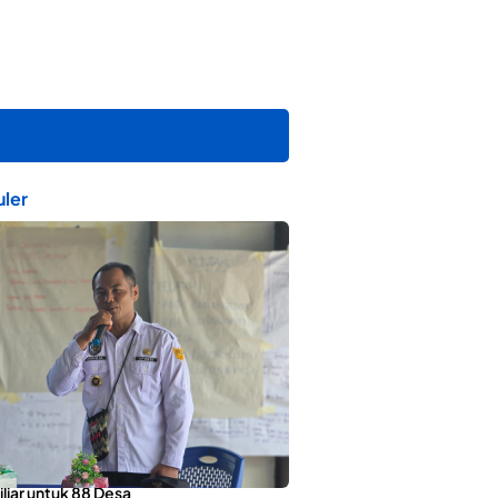
ler
orotai Apresiasi Penyaluran ADD
liar untuk 88 Desa