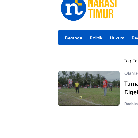
Beranda
Politik
Hukum
Pe
Tag:
To
Olahra
Turn
Digel
Redaks