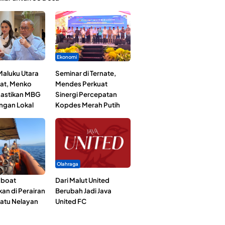
Ekonomi
Maluku Utara
Seminar di Ternate,
at, Menko
Mendes Perkuat
astikan MBG
Sinergi Percepatan
ngan Lokal
Kopdes Merah Putih
Olahraga
gboat
Dari Malut United
an di Perairan
Berubah Jadi Java
Satu Nelayan
United FC