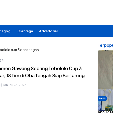
dagogi
Olahraga
Advertorial
Terpopu
bololo cup 3 oba tengah
ga
amen Gawang Sedang Tobololo Cup 3
ar, 18 Tim di Oba Tengah Siap Bertarung
i
|
Januari 28, 2025
Publik
ABDESI M
Rp3,13 Mi