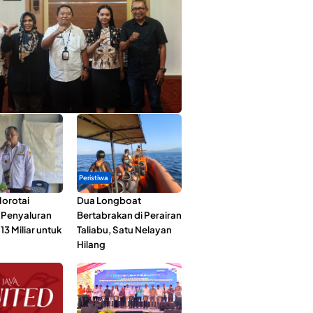
ta Muda Ternate Wakili Maluku Utara di
ana Nusantara 2026
Peristiwa
orotai
Dua Longboat
i Penyaluran
Bertabrakan di Perairan
3 Miliar untuk
Taliabu, Satu Nelayan
Hilang