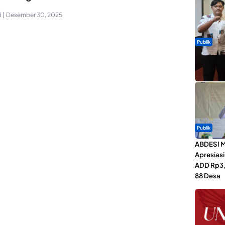
i
|
Desember 30, 2025
Publik
Dua Talen
Gita Bah
Publik
ABDESI M
Apresias
ADD Rp3,1
88 Desa