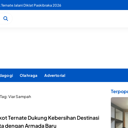
k Ternate Jalani Diklat Paskibraka 2026
dagogi
Olahraga
Advertorial
Terpopu
Tag:
Viar Sampah
ot Ternate Dukung Kebersihan Destinasi
ta dengan Armada Baru