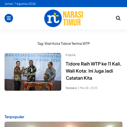
Skip
Jumat, 7 Agustus 2026
to
content
Tag:
Wali Kota Tidore Terima WTP
Publik
Tidore Raih WTP ke 11 Kali,
Wali Kota: Ini Juga Jadi
Catatan Kita
Redaksi
|
Mei 28, 2025
Terpopuler