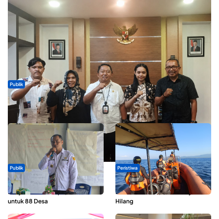
Publik
Dua Talenta Muda Ternate Wakili Maluku Utara di Gita Bahana
Nusantara 2026
Publik
Peristiwa
ABDESI Morotai Apresiasi
Dua Longboat Bertabrakan di
Penyaluran ADD Rp3,13 Miliar
Perairan Taliabu, Satu Nelayan
untuk 88 Desa
Hilang