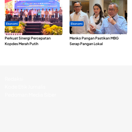
Ekonomi
Ekonomi
Seminar di Ternate, Mendes
SPPG di Maluku Utara Dipercepat,
Perkuat Sinergi Percepatan
Menko Pangan Pastikan MBG
Kopdes Merah Putih
Serap Pangan Lokal
Redaksi
Kode Etik Jurnalis
Pedoman Media Siber