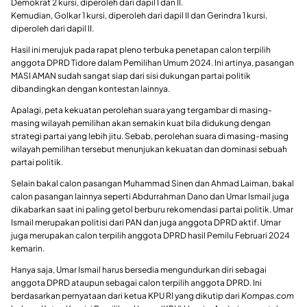
Demokrat 2 kursi, diperoleh dari dapil I dan II.
Kemudian, Golkar 1 kursi, diperoleh dari dapil II dan Gerindra 1 kursi,
diperoleh dari dapil II.
Hasil ini merujuk pada rapat pleno terbuka penetapan calon terpilih
anggota DPRD Tidore dalam Pemilihan Umum 2024. Ini artinya, pasangan
MASI AMAN sudah sangat siap dari sisi dukungan partai politik
dibandingkan dengan kontestan lainnya.
Apalagi, peta kekuatan perolehan suara yang tergambar di masing-
masing wilayah pemilihan akan semakin kuat bila didukung dengan
strategi partai yang lebih jitu. Sebab, perolehan suara di masing-masing
wilayah pemilihan tersebut menunjukan kekuatan dan dominasi sebuah
partai politik.
Selain bakal calon pasangan Muhammad Sinen dan Ahmad Laiman, bakal
calon pasangan lainnya seperti Abdurrahman Dano dan Umar Ismail juga
dikabarkan saat ini paling getol berburu rekomendasi partai politik. Umar
Ismail merupakan politisi dari PAN dan juga anggota DPRD aktif. Umar
juga merupakan calon terpilih anggota DPRD hasil Pemilu Februari 2024
kemarin.
Hanya saja, Umar Ismail harus bersedia mengundurkan diri sebagai
anggota DPRD ataupun sebagai calon terpilih anggota DPRD. Ini
berdasarkan pernyataan dari ketua KPU RI yang dikutip dari
Kompas.com