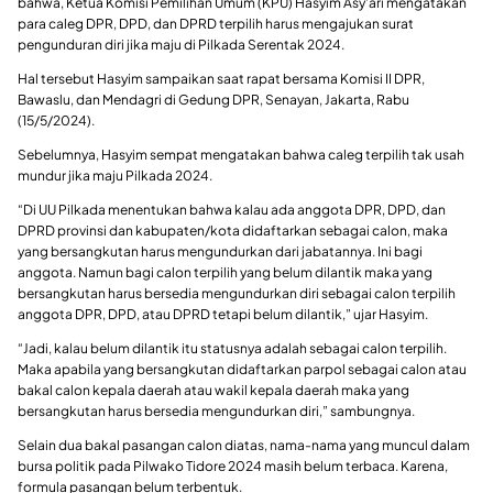
bahwa, Ketua Komisi Pemilihan Umum (KPU) Hasyim Asy’ari mengatakan
para caleg DPR, DPD, dan DPRD terpilih harus mengajukan surat
pengunduran diri jika maju di Pilkada Serentak 2024.
Hal tersebut Hasyim sampaikan saat rapat bersama Komisi II DPR,
Bawaslu, dan Mendagri di Gedung DPR, Senayan, Jakarta, Rabu
(15/5/2024).
Sebelumnya, Hasyim sempat mengatakan bahwa caleg terpilih tak usah
mundur jika maju Pilkada 2024.
“Di UU Pilkada menentukan bahwa kalau ada anggota DPR, DPD, dan
DPRD provinsi dan kabupaten/kota didaftarkan sebagai calon, maka
yang bersangkutan harus mengundurkan dari jabatannya. Ini bagi
anggota. Namun bagi calon terpilih yang belum dilantik maka yang
bersangkutan harus bersedia mengundurkan diri sebagai calon terpilih
anggota DPR, DPD, atau DPRD tetapi belum dilantik,” ujar Hasyim.
“Jadi, kalau belum dilantik itu statusnya adalah sebagai calon terpilih.
Maka apabila yang bersangkutan didaftarkan parpol sebagai calon atau
bakal calon kepala daerah atau wakil kepala daerah maka yang
bersangkutan harus bersedia mengundurkan diri,” sambungnya.
Selain dua bakal pasangan calon diatas, nama-nama yang muncul dalam
bursa politik pada Pilwako Tidore 2024 masih belum terbaca. Karena,
formula pasangan belum terbentuk.