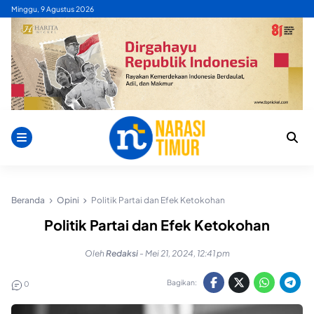
Skip
Minggu, 9 Agustus 2026
to
content
Beranda
Opini
Politik Partai dan Efek Ketokohan
Politik Partai dan Efek Ketokohan
Oleh
Redaksi
-
Mei 21, 2024, 12:41 pm
Bagikan:
0