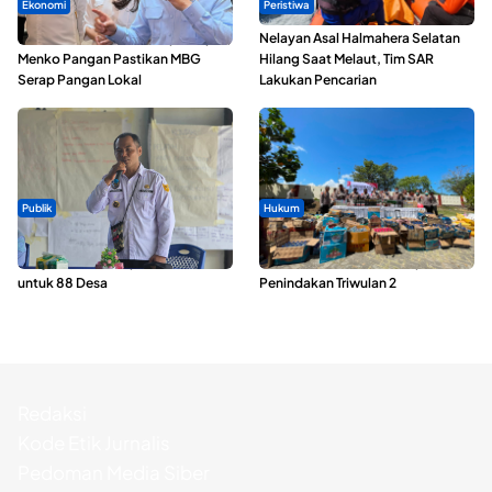
Ekonomi
Peristiwa
SPPG di Maluku Utara Dipercepat,
Nelayan Asal Halmahera Selatan
Menko Pangan Pastikan MBG
Hilang Saat Melaut, Tim SAR
Serap Pangan Lokal
Lakukan Pencarian
Publik
Hukum
ABDESI Morotai Apresiasi
Polda Maluku Utara Musnahkan
Penyaluran ADD Rp3,13 Miliar
Ribuan Liter Miras Hasil Operasi
untuk 88 Desa
Penindakan Triwulan 2
Redaksi
Kode Etik Jurnalis
Pedoman Media Siber