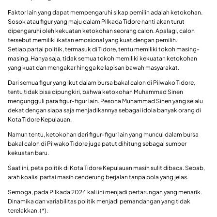
Faktor lain yang dapat mempengaruhi sikap pemilih adalah ketokohan.
Sosok atau figur yang maju dalam Pilkada Tidore nanti akan turut
dipengaruhi oleh kekuatan ketokohan seorang calon. Apalagi, calon
tersebut memiliki ikatan emosional yang kuat dengan pemilih.
Setiap partai politik, termasuk di Tidore, tentu memiliki tokoh masing-
masing. Hanya saja, tidak semua tokoh memiliki kekuatan ketokohan
yang kuat dan mengakar hingga ke lapisan bawah masyarakat.
Dari semua figur yang ikut dalam bursa bakal calon di Pilwako Tidore,
tentu tidak bisa dipungkiri, bahwa ketokohan Muhammad Sinen
mengungguli para figur-figur lain. Pesona Muhammad Sinen yang selalu
dekat dengan siapa saja menjadikannya sebagai idola banyak orang di
Kota Tidore Kepulauan.
Namun tentu, ketokohan dari figur-figur lain yang muncul dalam bursa
bakal calon di Pilwako Tidore juga patut dihitung sebagai sumber
kekuatan baru.
Saat ini, peta politik di Kota Tidore Kepulauan masih sulit dibaca. Sebab,
arah koalisi partai masih cenderung berjalan tanpa pola yang jelas.
Semoga, pada Pilkada 2024 kali ini menjadi pertarungan yang menarik.
Dinamika dan variabilitas politik menjadi pemandangan yang tidak
terelakkan. (*).