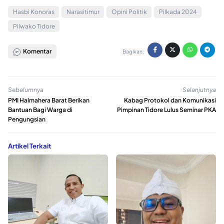
Hasbi Konoras
Narasitimur
Opini Politik
Pilkada 2024
Pilwako Tidore
Komentar
Bagikan:
Sebelumnya
Selanjutnya
PMI Halmahera Barat Berikan
Kabag Protokol dan Komunikasi
Bantuan Bagi Warga di
Pimpinan Tidore Lulus Seminar PKA
Pengungsian
Artikel Terkait