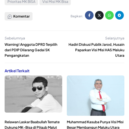
Prioritas MK BISA
Visi Misi MK Bisa
Komentar
Bagikan:
Sebelumnya
Selanjutnya
Warning! Anggota DPRD Terpilih
Hadiri Diskusi Publik Jarod, Husain
dari PDIP Dilarang Gadai SK
Paparkan Visi Misi HAS Maluku
Pengangkatan
Utara
Artikel Terkait
Relawan Laskar Baabullah Ternate
Muhammad Kasuba Punya Visi Misi
Dukung MK-Bisa di Pilgub Malut
Besar Membangun Maluku Utara