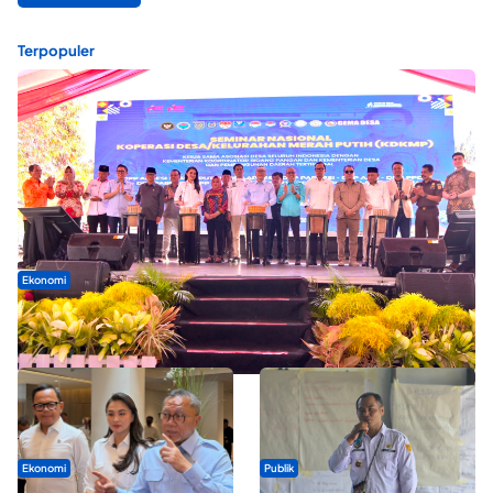
Terpopuler
Ekonomi
Seminar di Ternate, Mendes Perkuat Sinergi Percepatan
Kopdes Merah Putih
Ekonomi
Publik