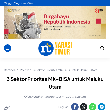
Skip
Minggu, 9 Agustus 2026
to
content
Beranda
Politik
3 Sektor Prioritas MK-BISA untuk Maluku Utara
3 Sektor Prioritas MK-BISA untuk Maluku
Utara
Oleh
Redaksi
-
September 14, 2024, 6:28 pm
Bagikan:
0