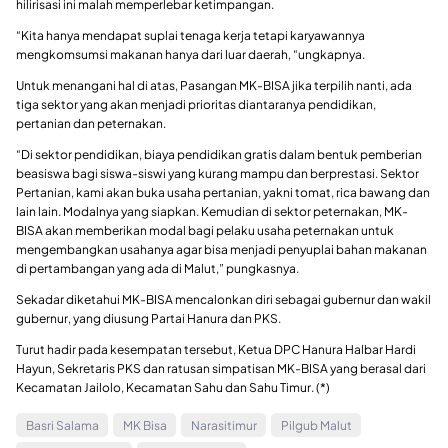
hilirisasi ini malah memperlebar ketimpangan.
“Kita hanya mendapat suplai tenaga kerja tetapi karyawannya
mengkomsumsi makanan hanya dari luar daerah, “ungkapnya.
Untuk menangani hal di atas, Pasangan MK-BISA jika terpilih nanti, ada
tiga sektor yang akan menjadi prioritas diantaranya pendidikan,
pertanian dan peternakan.
“Di sektor pendidikan, biaya pendidikan gratis dalam bentuk pemberian
beasiswa bagi siswa-siswi yang kurang mampu dan berprestasi. Sektor
Pertanian, kami akan buka usaha pertanian, yakni tomat, rica bawang dan
lain lain. Modalnya yang siapkan. Kemudian di sektor peternakan, MK-
BISA akan memberikan modal bagi pelaku usaha peternakan untuk
mengembangkan usahanya agar bisa menjadi penyuplai bahan makanan
di pertambangan yang ada di Malut,” pungkasnya.
Sekadar diketahui MK-BISA mencalonkan diri sebagai gubernur dan wakil
gubernur, yang diusung Partai Hanura dan PKS.
Turut hadir pada kesempatan tersebut, Ketua DPC Hanura Halbar Hardi
Hayun, Sekretaris PKS dan ratusan simpatisan MK-BISA yang berasal dari
Kecamatan Jailolo, Kecamatan Sahu dan Sahu Timur. (*)
Basri Salama
MK Bisa
Narasitimur
Pilgub Malut