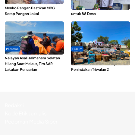
SPPG di Maluku Utara Dipercepat,
ABDESI Morotai Apresiasi
Menko Pangan Pastikan MBG
Penyaluran ADD Rp3,13 Miliar
Serap Pangan Lokal
untuk 88 Desa
Peristiwa
Hukum
Nelayan Asal Halmahera Selatan
Polda Maluku Utara Musnahkan
Hilang Saat Melaut, Tim SAR
Ribuan Liter Miras Hasil Operasi
Lakukan Pencarian
Penindakan Triwulan 2
Redaksi
Kode Etik Jurnalis
Pedoman Media Siber