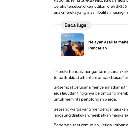
Kapolres Ternate AKBP Niko Irawan mel
perahu tersebut dikemudikan oleh SR (36 
anak mereka yang masih balita, masing-m
Baca Juga:
Nelayan Asal Halmahe
Pencarian
“Mereka hendak mengantar makanan ke ke
terbalik akibat dihantam ombak besar,” u
SR sempat berusaha menyelamatkan istri
arus laut dan tingginya gelombang memb
untuk meminta pertolongan warga.
Seorang warga yang mendengar teriakann
langsung dilakukan, melibatkan masyarak
Beberapa saat kemudian, ketiga korban di