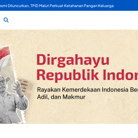
mi Diluncurkan, TPID Malut Perkuat Ketahanan Pangan Keluarga
Kelapa, Kukuran Tongole Jadi Media Belajar Etnosains