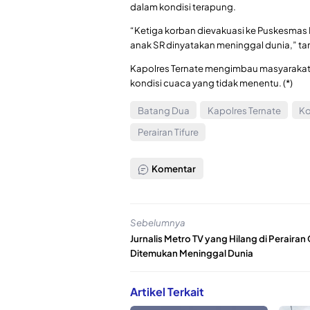
dalam kondisi terapung.
“Ketiga korban dievakuasi ke Puskesmas P
anak SR dinyatakan meninggal dunia,” t
Kapolres Ternate mengimbau masyarakat u
kondisi cuaca yang tidak menentu. (*)
Batang Dua
Kapolres Ternate
Ko
Perairan Tifure
Komentar
Sebelumnya
Jurnalis Metro TV yang Hilang di Perairan 
Ditemukan Meninggal Dunia
Artikel Terkait