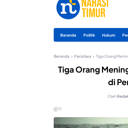
Beranda
Politik
Hukum
Pe
Beranda
Peristiwa
Tiga Orang Mening
Tiga Orang Mening
di Pe
Oleh
Redak
0