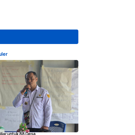
ler
orotai Apresiasi Penyaluran ADD
liar untuk 88 Desa