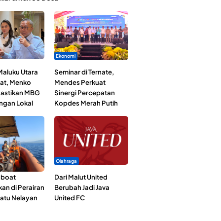
Ekonomi
Maluku Utara
Seminar di Ternate,
at, Menko
Mendes Perkuat
astikan MBG
Sinergi Percepatan
ngan Lokal
Kopdes Merah Putih
Olahraga
gboat
Dari Malut United
an di Perairan
Berubah Jadi Java
Satu Nelayan
United FC