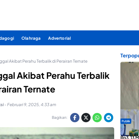
dagogi
Olahraga
Advertorial
Terpopu
gal Akibat Perahu Terbalik di Perairan Ternate
gal Akibat Perahu Terbalik
rairan Ternate
si
-
Februari 9, 2025, 4:33 am
Bagikan:
Publik
ABDESI M
Rp3,13 Mi