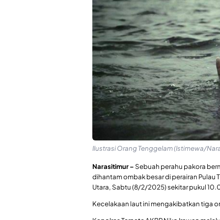
Ilustrasi Orang Tenggelam (Istimewa/Nara
Narasitimur –
Sebuah perahu pakora berme
dihantam ombak besar di perairan Pulau 
Utara, Sabtu (8/2/2025) sekitar pukul 10.
Kecelakaan laut ini mengakibatkan tiga 