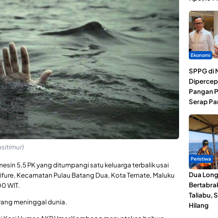
Ekonomi
SPPG di 
Dipercep
Pangan P
Serap Pa
sitimur)
Peristiwa
sin 5,5 PK yang ditumpangi satu keluarga terbalik usai
Dua Lon
Tifure, Kecamatan Pulau Batang Dua, Kota Ternate, Maluku
Bertabrak
00 WIT.
Taliabu, 
orang meninggal dunia.
Hilang