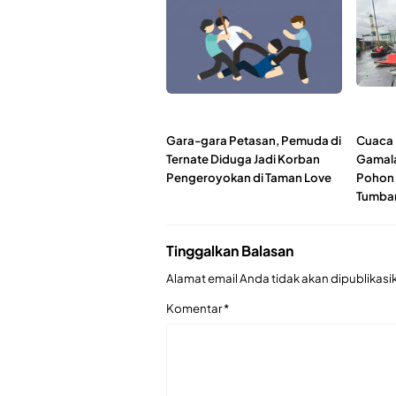
Gara-gara Petasan, Pemuda di
Cuaca 
Ternate Diduga Jadi Korban
Gamala
Pengeroyokan di Taman Love
Pohon 
Tumba
Tinggalkan Balasan
Alamat email Anda tidak akan dipublikasi
Komentar
*