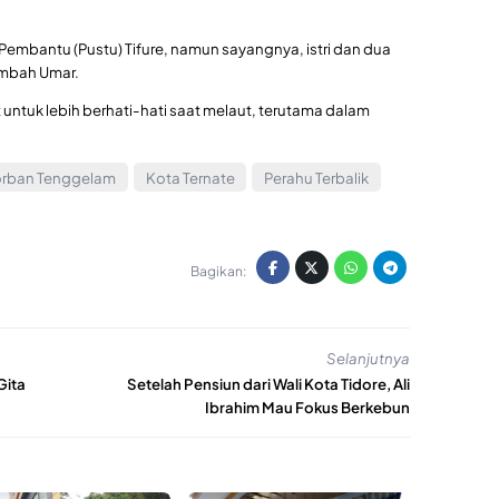
embantu (Pustu) Tifure, namun sayangnya, istri dan dua
ambah Umar.
ntuk lebih berhati-hati saat melaut, terutama dalam
rban Tenggelam
Kota Ternate
Perahu Terbalik
Bagikan:
Selanjutnya
Gita
Setelah Pensiun dari Wali Kota Tidore, Ali
Ibrahim Mau Fokus Berkebun