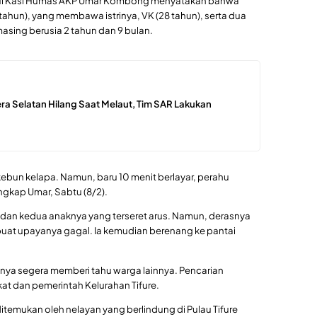
alui Kasi Humas AKP Umar Kombong menyatakan bahwa
tahun), yang membawa istrinya, VK (28 tahun), serta dua
asing berusia 2 tahun dan 9 bulan.
ra Selatan Hilang Saat Melaut, Tim SAR Lakukan
bun kelapa. Namun, baru 10 menit berlayar, perahu
ngkap Umar, Sabtu (8/2).
 dan kedua anaknya yang terseret arus. Namun, derasnya
uat upayanya gagal. Ia kemudian berenang ke pantai
ya segera memberi tahu warga lainnya. Pencarian
at dan pemerintah Kelurahan Tifure.
temukan oleh nelayan yang berlindung di Pulau Tifure