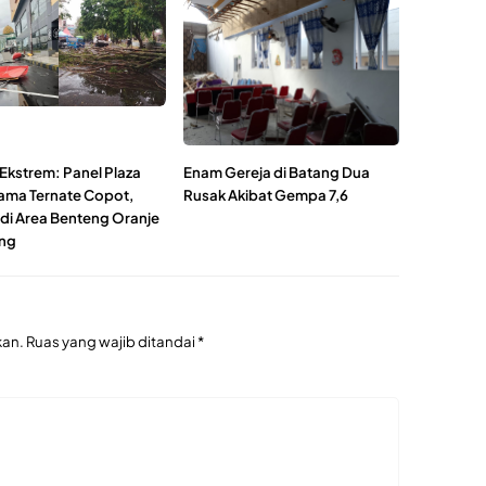
Ekstrem: Panel Plaza
Enam Gereja di Batang Dua
ma Ternate Copot,
Rusak Akibat Gempa 7,6
di Area Benteng Oranje
ng
kan.
Ruas yang wajib ditandai
*