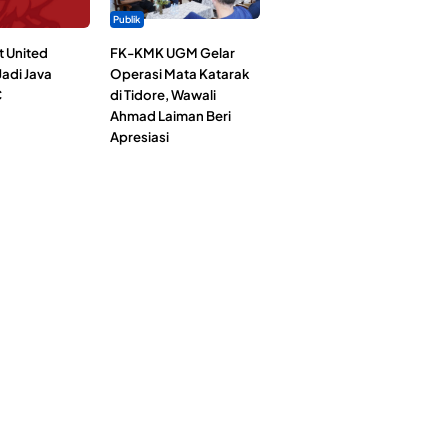
Publik
t United
FK-KMK UGM Gelar
adi Java
Operasi Mata Katarak
C
di Tidore, Wawali
Ahmad Laiman Beri
Apresiasi