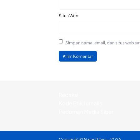
Situs Web
Simpan nama, email, dan situs web sa
Redaksi
Kode Etik Jurnalis
Pedoman Media Siber
Copyright ©
NarasiTimur
- 2026