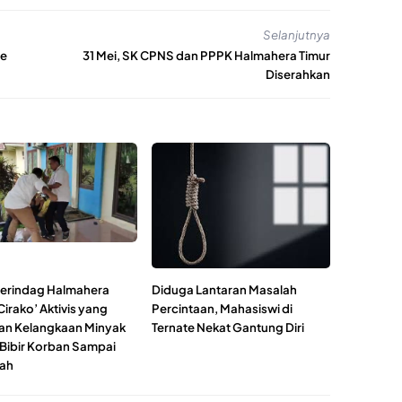
Selanjutnya
te
31 Mei, SK CPNS dan PPPK Halmahera Timur
Diserahkan
erindag Halmahera
Diduga Lantaran Masalah
Cirako’ Aktivis yang
Percintaan, Mahasiswi di
an Kelangkaan Minyak
Ternate Nekat Gantung Diri
 Bibir Korban Sampai
ah