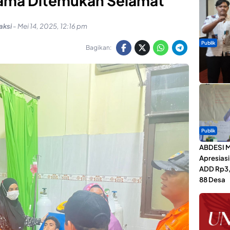
ma Ditemukan Selamat
aksi
-
Mei 14, 2025, 12:16 pm
Publik
Bagikan:
Dua Talen
Gita Bah
Publik
ABDESI M
Apresias
ADD Rp3,1
88 Desa