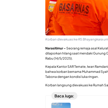
Korban dievakuasi ke RS Bhayangkara un
Narasitimur –
Seorang remaja asal Kelur
dilaporkan hilang saat mendaki Gunung 
Rabu (14/5/2025).
Kepala Kantor SAR Ternate, Iwan Ramdan
bahwa korban bernama Muhammad Syahril 
Tabona dengan kondisi luka ringan.
Korban langsung dievakuasi ke Rumah S
Baca Juga: