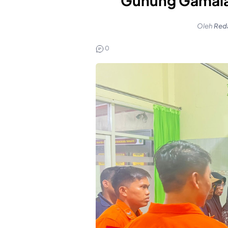
Gunung Gamala
Oleh
Red
0