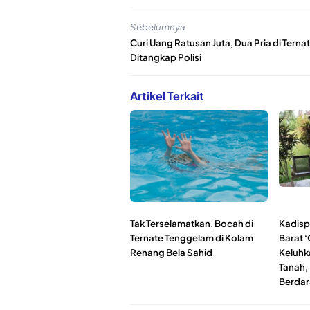
Sebelumnya
Curi Uang Ratusan Juta, Dua Pria di Terna
Ditangkap Polisi
Artikel Terkait
Tak Terselamatkan, Bocah di
Kadisp
Ternate Tenggelam di Kolam
Barat ‘
Renang Bela Sahid
Keluhk
Tanah,
Berdar