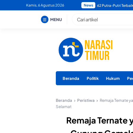
Skip
Kamis, 6 Agustus 2026
News
Bupati Morotai Minta
to
content
MENU
Beranda
Politik
Hukum
Pe
Beranda
Peristiwa
Remaja Ternate 
Selamat
Remaja Ternate 