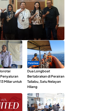
ta Muda Ternate Wakili Maluku Utara di
ana Nusantara 2026
Peristiwa
orotai
Dua Longboat
i Penyaluran
Bertabrakan di Perairan
3 Miliar untuk
Taliabu, Satu Nelayan
Hilang