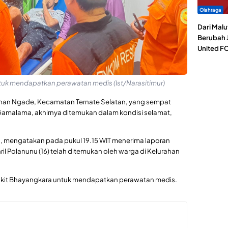
Olahraga
Dari Malu
Berubah J
United F
tuk mendapatkan perawatan medis (Ist/Narasitimur)
ahan Ngade, Kecamatan Ternate Selatan, yang sempat
Gamalama, akhirnya ditemukan dalam kondisi selamat,
i, mengatakan pada pukul 19.15 WIT menerima laporan
Polanunu (16) telah ditemukan oleh warga di Kelurahan
akit Bhayangkara untuk mendapatkan perawatan medis.