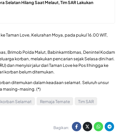
ra Selatan Hilang Saat Melaut, Tim SAR Lakukan
ke Taman Love, Kelurahan Moya, pada pukul 16.00 WIT,
rnas, Brimob Polda Malut, Babinkamtibmas, Denintel Kodam
uarga korban, melakukan pencarian sejak Selasa dini hari.
 dan menyisir jalur dari Taman Love ke Pos II hingga ke
ri korban belum ditemukan.
korban ditemukan dalam keadaan selamat. Seluruh unsur
a masing-masing. (*)
korban Selamat
Remaja Ternate
Tim SAR
Bagikan: