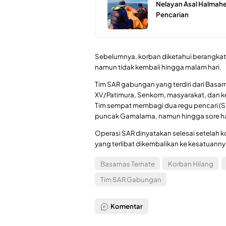
Nelayan Asal Halmahe
Pencarian
Sebelumnya, korban diketahui berangkat 
namun tidak kembali hingga malam hari.
Tim SAR gabungan yang terdiri dari Basa
XV/Patimura, Senkom, masyarakat, dan kel
Tim sempat membagi dua regu pencari (SRU)
puncak Gamalama, namun hingga sore ha
Operasi SAR dinyatakan selesai setelah 
yang terlibat dikembalikan ke kesatuanny
Basarnas Ternate
Korban Hilang
Tim SAR Gabungan
Komentar