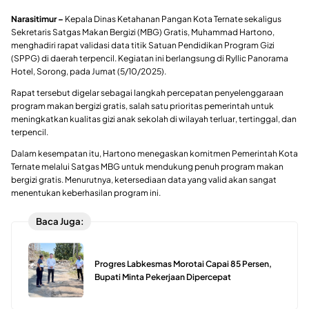
Narasitimur –
Kepala Dinas Ketahanan Pangan Kota Ternate sekaligus
Sekretaris Satgas Makan Bergizi (MBG) Gratis, Muhammad Hartono,
menghadiri rapat validasi data titik Satuan Pendidikan Program Gizi
(SPPG) di daerah terpencil. Kegiatan ini berlangsung di Ryllic Panorama
Hotel, Sorong, pada Jumat (5/10/2025).
Rapat tersebut digelar sebagai langkah percepatan penyelenggaraan
program makan bergizi gratis, salah satu prioritas pemerintah untuk
meningkatkan kualitas gizi anak sekolah di wilayah terluar, tertinggal, dan
terpencil.
Dalam kesempatan itu, Hartono menegaskan komitmen Pemerintah Kota
Ternate melalui Satgas MBG untuk mendukung penuh program makan
bergizi gratis. Menurutnya, ketersediaan data yang valid akan sangat
menentukan keberhasilan program ini.
Baca Juga:
Progres Labkesmas Morotai Capai 85 Persen,
Bupati Minta Pekerjaan Dipercepat