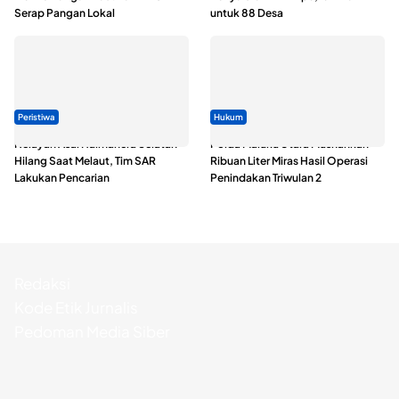
Serap Pangan Lokal
untuk 88 Desa
Peristiwa
Hukum
Nelayan Asal Halmahera Selatan
Polda Maluku Utara Musnahkan
Hilang Saat Melaut, Tim SAR
Ribuan Liter Miras Hasil Operasi
Lakukan Pencarian
Penindakan Triwulan 2
Redaksi
Kode Etik Jurnalis
Pedoman Media Siber