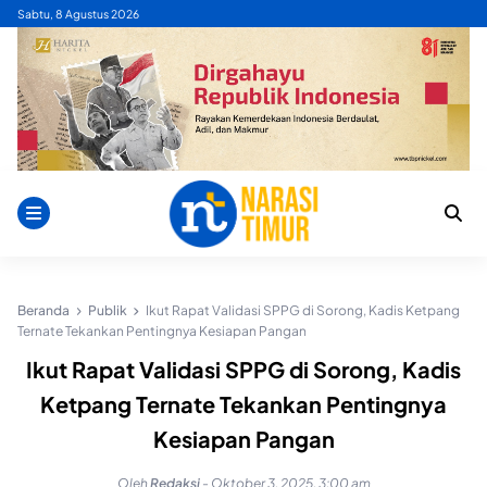
Skip
Sabtu, 8 Agustus 2026
to
content
Beranda
Publik
Ikut Rapat Validasi SPPG di Sorong, Kadis Ketpang
Ternate Tekankan Pentingnya Kesiapan Pangan
Ikut Rapat Validasi SPPG di Sorong, Kadis
Ketpang Ternate Tekankan Pentingnya
Kesiapan Pangan
Oleh
Redaksi
-
Oktober 3, 2025, 3:00 am