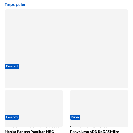
Terpopuler
Ekonomi
Seminar di Ternate, Mendes Perkuat Sinergi Percepatan
Kopdes Merah Putih
Ekonomi
Publik
SPPG di Maluku Utara Dipercepat,
ABDESI Morotai Apresiasi
Menko Pangan Pastikan MBG
Penyaluran ADD Rp3,13 Miliar