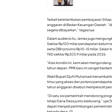
Terkait keterlambatan pembayaran Silta
anggaran di Badan Keuangan Daerah. “Jika
segera dibayarkan,” tegasnya.
Dalam audiensi itu, James juga mengung
Sekitar Rp100 miliar pendapatan belum ter
serta DBH provinsi Rp10–15 miliar. Selai
TKD sekitar Rp203,9 miliar pada 2026.
“Atas kondisi ini, kami akan mengundan
tahun depan. PMK baru ini sangat berda
Wakil Bupati Djufri Muhamad menambahka
timur yang akses dan potensi pendapatann
tahun anggaran disebut mempersulit pe
“Di satu sisi pemerintah mendorong pro
tetapi Dana Desa justru berkurang,” ujar Dj
dapat menjadi pertimbangan pemerintah 
kepada desa. (*)