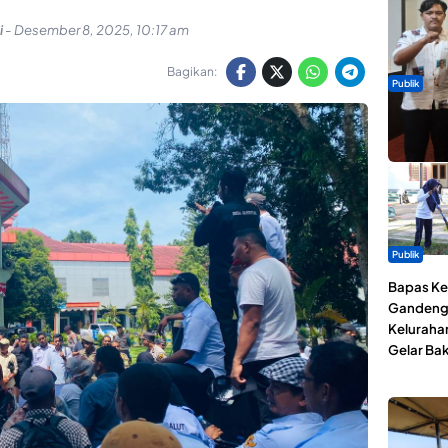
i
-
Desember 8, 2025, 10:17 am
Bagikan:
Publik
Dua Talen
Gita Bah
Publik
Bapas Kel
Gandeng
Keluraha
Gelar Bak