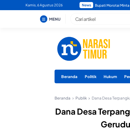
Skip
Kamis, 6 Agustus 2026
News
Bupati Morotai Tegas
to
content
MENU
Beranda
Politik
Hukum
Pe
Beranda
Publik
Dana Desa Terpangka
Dana Desa Terpang
Gerudu