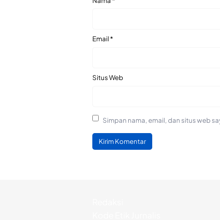
Nama
*
Email
*
Situs Web
Simpan nama, email, dan situs web sa
Redaksi
Kode Etik Jurnalis