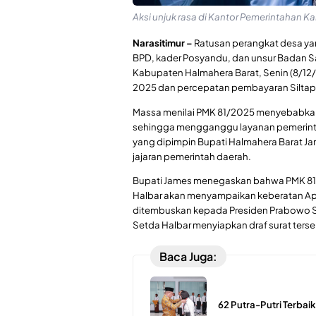
Aksi unjuk rasa di Kantor Pemerintahan K
Narasitimur –
Ratusan perangkat desa ya
BPD, kader Posyandu, dan unsur Badan Sa
Kabupaten Halmahera Barat, Senin (8/1
2025 dan percepatan pembayaran Siltap 
Massa menilai PMK 81/2025 menyebabkan
sehingga mengganggu layanan pemerintaha
yang dipimpin Bupati Halmahera Barat Ja
jajaran pemerintah daerah.
Bupati James menegaskan bahwa PMK 81
Halbar akan menyampaikan keberatan Apd
ditembuskan kepada Presiden Prabowo Su
Setda Halbar menyiapkan draf surat terse
Baca Juga:
62 Putra-Putri Terbaik