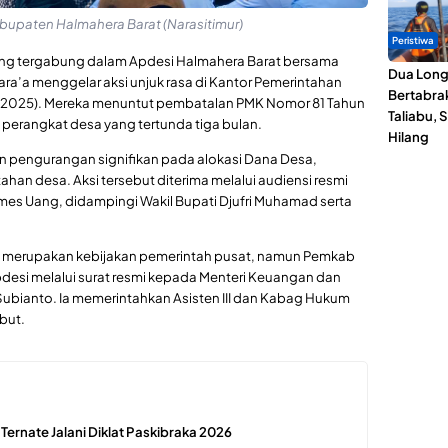
abupaten Halmahera Barat (Narasitimur)
Peristiwa
ng tergabung dalam Apdesi Halmahera Barat bersama
Dua Lon
ra’a menggelar aksi unjuk rasa di Kantor Pemerintahan
Bertabrak
2/2025). Mereka menuntut pembatalan PMK Nomor 81 Tahun
Taliabu, 
perangkat desa yang tertunda tiga bulan.
Hilang
 pengurangan signifikan pada alokasi Dana Desa,
n desa. Aksi tersebut diterima melalui audiensi resmi
mes Uang, didampingi Wakil Bupati Djufri Muhamad serta
 merupakan kebijakan pemerintah pusat, namun Pemkab
esi melalui surat resmi kepada Menteri Keuangan dan
bianto. Ia memerintahkan Asisten III dan Kabag Hukum
but.
 Ternate Jalani Diklat Paskibraka 2026