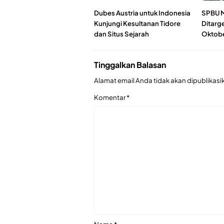
Dubes Austria untuk Indonesia
SPBU M
Kunjungi Kesultanan Tidore
Ditarg
dan Situs Sejarah
Oktob
Tinggalkan Balasan
Alamat email Anda tidak akan dipublikasi
Komentar
*