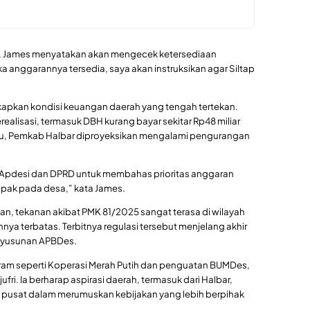
p, James menyatakan akan mengecek ketersediaan
 anggarannya tersedia, saya akan instruksikan agar Siltap
kapkan kondisi keuangan daerah yang tengah tertekan.
ealisasi, termasuk DBH kurang bayar sekitar Rp48 miliar
n itu, Pemkab Halbar diproyeksikan mengalami pengurangan
g Apdesi dan DPRD untuk membahas prioritas anggaran
mpak pada desa,” kata James.
n, tekanan akibat PMK 81/2025 sangat terasa di wilayah
ya terbatas. Terbitnya regulasi tersebut menjelang akhir
nyusunan APBDes.
gram seperti Koperasi Merah Putih dan penguatan BUMDes,
ufri. Ia berharap aspirasi daerah, termasuk dari Halbar,
pusat dalam merumuskan kebijakan yang lebih berpihak