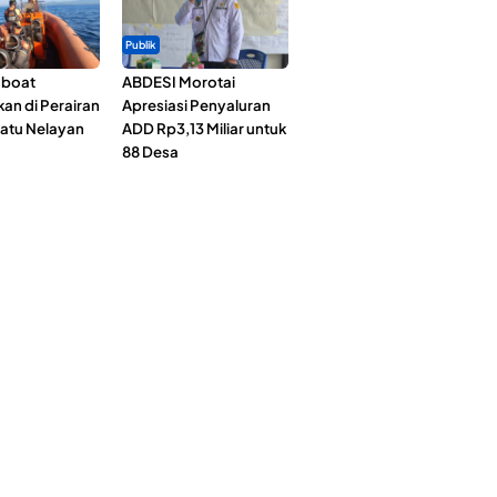
Publik
gboat
ABDESI Morotai
an di Perairan
Apresiasi Penyaluran
Satu Nelayan
ADD Rp3,13 Miliar untuk
88 Desa