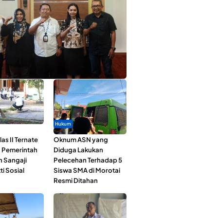
ta Muda Ternate Wakili Maluku Utara di
ana Nusantara 2026
Hukum
as II Ternate
Oknum ASN yang
 Pemerintah
Diduga Lakukan
n Sangaji
Pelecehan Terhadap 5
ti Sosial
Siswa SMA di Morotai
Resmi Ditahan