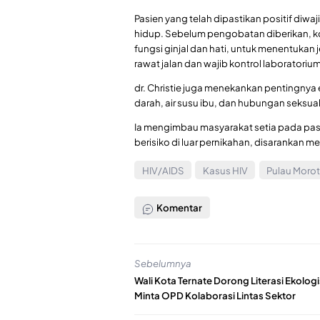
Pasien yang telah dipastikan positif diw
hidup. Sebelum pengobatan diberikan, ko
fungsi ginjal dan hati, untuk menentukan j
rawat jalan dan wajib kontrol laboratoriu
dr. Christie juga menekankan pentingnya ed
darah, air susu ibu, dan hubungan seksual
Ia mengimbau masyarakat setia pada pa
berisiko di luar pernikahan, disarankan
HIV/AIDS
Kasus HIV
Pulau Morot
Komentar
Sebelumnya
Wali Kota Ternate Dorong Literasi Ekologi
Minta OPD Kolaborasi Lintas Sektor