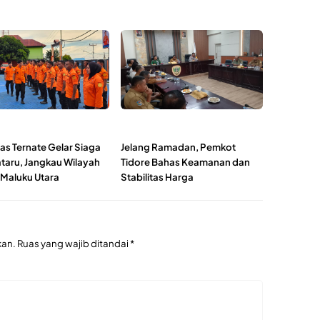
as Ternate Gelar Siaga
Jelang Ramadan, Pemkot
taru, Jangkau Wilayah
Tidore Bahas Keamanan dan
 Maluku Utara
Stabilitas Harga
kan.
Ruas yang wajib ditandai
*