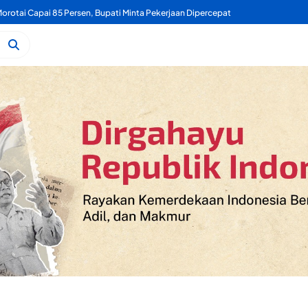
Mengaku Sekretaris PORDI Ternate, Bahri Terancam Diproses Hukum Soal Turnamen Domino Ake Gaale