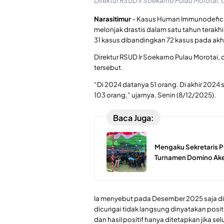
Direktur RSUD Ir Soekarno Pulau Morotai, 
Narasitimur
– Kasus Human Immunodeficien
melonjak drastis dalam satu tahun terakh
31 kasus dibandingkan 72 kasus pada akh
Direktur RSUD Ir Soekarno Pulau Morotai,
tersebut.
“Di 2024 datanya 51 orang. Di akhir 2024
103 orang,” ujarnya, Senin (8/12/2025).
Baca Juga:
Mengaku Sekretaris P
Turnamen Domino Ake
Ia menyebut pada Desember 2025 saja dit
dicurigai tidak langsung dinyatakan positi
dan hasil positif hanya ditetapkan jika 