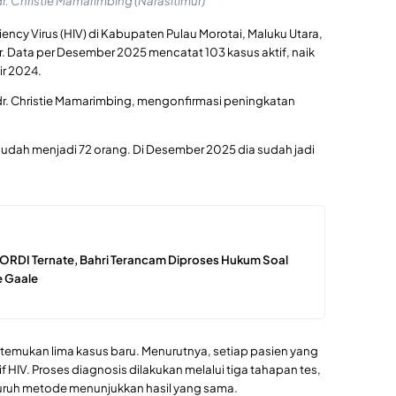
dr. Christie Mamarimbing (Narasitimur)
cy Virus (HIV) di Kabupaten Pulau Morotai, Maluku Utara,
ir. Data per Desember 2025 mencatat 103 kasus aktif, naik
ir 2024.
 dr. Christie Mamarimbing, mengonfirmasi peningkatan
 sudah menjadi 72 orang. Di Desember 2025 dia sudah jadi
ORDI Ternate, Bahri Terancam Diproses Hukum Soal
 Gaale
emukan lima kasus baru. Menurutnya, setiap pasien yang
f HIV. Proses diagnosis dilakukan melalui tiga tahapan tes,
seluruh metode menunjukkan hasil yang sama.