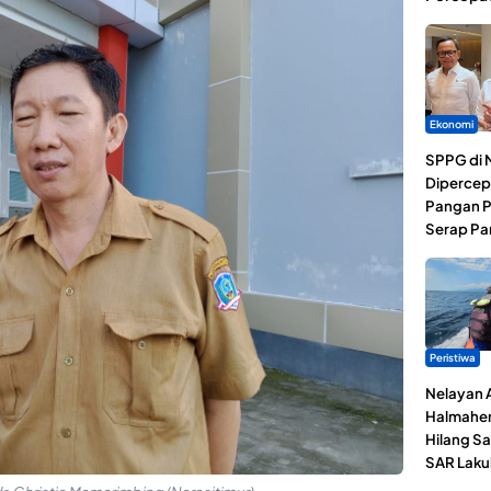
Ekonomi
SPPG di 
Dipercep
Pangan P
Serap Pa
Peristiwa
Nelayan 
Halmaher
Hilang Sa
SAR Laku