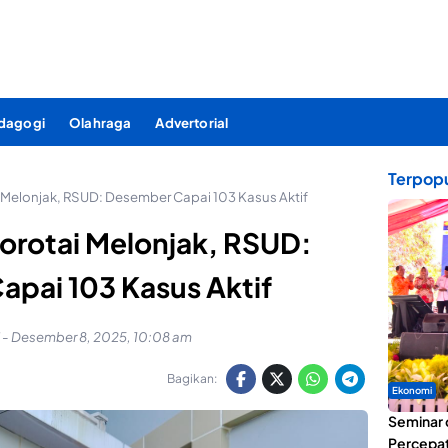
dagogi
Olahraga
Advertorial
Terpopu
 Melonjak, RSUD: Desember Capai 103 Kasus Aktif
orotai Melonjak, RSUD:
pai 103 Kasus Aktif
-
Desember 8, 2025, 10:08 am
Bagikan:
Ekonomi
Seminar 
Percepat