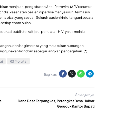
ajibkan menjalani pengobatan Anti-Retroviral (ARV) seumur
ndisi kesehatan pasien diperiksa menyeluruh, termasuk
enis obat yang sesuai. Seluruh pasien kini ditangani secara
m setiap enam bulan.
ukasi publik terkait jalur penularan HIV, yakni melalui
.
sangan, dan bagi mereka yang melakukan hubungan
 menggunakan kondom sebagai langkah pencegahan. (*)
ai
RS Morotai
Bagikan:
Selanjutnya
s,
Dana Desa Terpangkas, Perangkat Desa Halbar
Geruduk Kantor Bupati