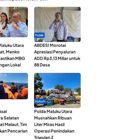
Publik
Maluku Utara
ABDESI Morotai
at, Menko
Apresiasi Penyaluran
astikan MBG
ADD Rp3,13 Miliar untuk
ngan Lokal
88 Desa
Hukum
Asal
Polda Maluku Utara
a Selatan
Musnahkan Ribuan
at Melaut, Tim
Liter Miras Hasil
kan Pencarian
Operasi Penindakan
Triwulan 2