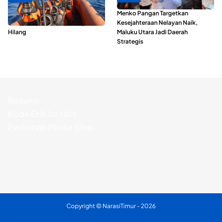
Dua Longboat Bertabrakan di
Menko Pangan Targetkan
Perairan Taliabu, Satu Nelayan
Kesejahteraan Nelayan Naik,
Hilang
Maluku Utara Jadi Daerah
Strategis
Redaksi
Kode Etik Jurnalis
Pedoman Media Siber
Copyright ©
NarasiTimur
- 2026