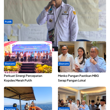
Publik
ABDESI Morotai Apresiasi Penyaluran ADD Rp3,13 Miliar untuk
88 Desa
Ekonomi
Ekonomi
Seminar di Ternate, Mendes
SPPG di Maluku Utara Dipercepat,
Perkuat Sinergi Percepatan
Menko Pangan Pastikan MBG
Kopdes Merah Putih
Serap Pangan Lokal
Peristiwa
Ekonomi