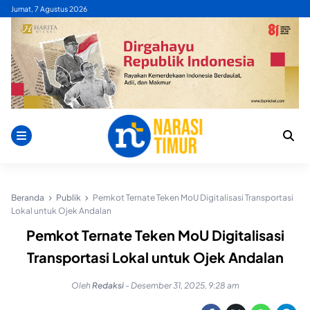
Skip
Jumat, 7 Agustus 2026
to
content
Beranda
Publik
Pemkot Ternate Teken MoU Digitalisasi Transportasi
Lokal untuk Ojek Andalan
Pemkot Ternate Teken MoU Digitalisasi
Transportasi Lokal untuk Ojek Andalan
Oleh
Redaksi
-
Desember 31, 2025, 9:28 am