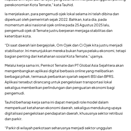
perekonomian Kota Ternate,” kata Tauhid.
Ia menjelaskan, para pengemudi ojek lokal selama ini telah dibina dan
diperkuat oleh pemerintah sejak 2022. Bahkan, kata dia, pada
momentum aksi nasional ojek online pada 25 Agustus 2025 lalu,
pengemudi ojek di Ternate justru berperan menjaga stabilitas dan
ketertiban kota.
“Di saat daerah lain bergejolak, Om Ojek dan Ci Ojek kita justru menjadi
stabilisator. Ini menunjukkan mereka bukan hanya pelaku ekonomi, tetapi
bagian penting dari ketahanan sosial Kota Ternate,” ujarnya.
Melalui kerja sama ini, Pemkot Ternate dan PT Global Asia Sejahtera akan
mengembangkan aplikasi digital berbasis online yang melibatkan
berbagai pihak, termasuk perbankan syariah seperti BSI dan BPRS.
Aplikasi tersebut dirancang untuk pengelolaan transportasi lokal
sekaligus memberikan perlindungan dan penguatan ekonomi bagi
pengemudi.
Tauhid berharap kerja sama ini dapat menjadi role model dalam
memperkuat ketahanan ekonomi daerah, sekaligus mendukung upaya
digitalisasi pengelolaan pendapatan daerah, khususnya sektor retribusi
dan parkir.
“Parkir di wilayah perkotaan seharusnya menjadi sektor unggulan