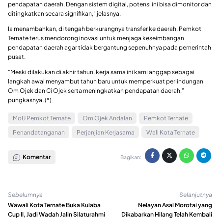
pendapatan daerah. Dengan sistem digital, potensi ini bisa dimonitor dan
ditingkatkan secara signifikan,” jelasnya.
Ia menambahkan, di tengah berkurangnya transfer ke daerah, Pemkot
Ternate terus mendorong inovasi untuk menjaga keseimbangan
pendapatan daerah agar tidak bergantung sepenuhnya pada pemerintah
pusat.
“Meski dilakukan di akhir tahun, kerja sama ini kami anggap sebagai
langkah awal menyambut tahun baru untuk memperkuat perlindungan
Om Ojek dan Ci Ojek serta meningkatkan pendapatan daerah,”
pungkasnya. (*)
MoU Pemkot Ternate
Om Ojek Andalan
Pemkot Ternate
Penandatanganan
Perjanjian Kerjasama
Wali Kota Ternate
Komentar
Bagikan:
Sebelumnya
Selanjutnya
Wawali Kota Ternate Buka Kulaba
Nelayan Asal Morotai yang
Cup II, Jadi Wadah Jalin Silaturahmi
Dikabarkan Hilang Telah Kembali