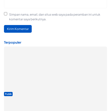
Simpan nama, email, dan situs web saya pada peramban ini untuk
komentar saya berikutnya.
Terpopuler
Publik
ABDESI Morotai Apresiasi Penyaluran ADD Rp3,13 Miliar untuk
88 Desa