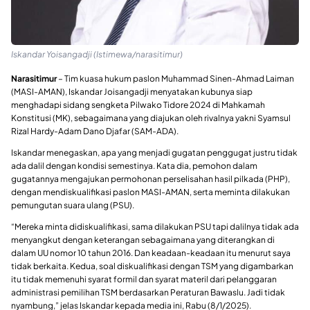
Iskandar Yoisangadji (Istimewa/narasitimur)
Narasitimur
– Tim kuasa hukum paslon Muhammad Sinen-Ahmad Laiman
(MASI-AMAN), Iskandar Joisangadji menyatakan kubunya siap
menghadapi sidang sengketa Pilwako Tidore 2024 di Mahkamah
Konstitusi (MK), sebagaimana yang diajukan oleh rivalnya yakni Syamsul
Rizal Hardy-Adam Dano Djafar (SAM-ADA).
Iskandar menegaskan, apa yang menjadi gugatan penggugat justru tidak
ada dalil dengan kondisi semestinya. Kata dia, pemohon dalam
gugatannya mengajukan permohonan perselisahan hasil pilkada (PHP),
dengan mendiskualifikasi paslon MASI-AMAN, serta meminta dilakukan
pemungutan suara ulang (PSU).
“Mereka minta didiskualifikasi, sama dilakukan PSU tapi dalilnya tidak ada
menyangkut dengan keterangan sebagaimana yang diterangkan di
dalam UU nomor 10 tahun 2016. Dan keadaan-keadaan itu menurut saya
tidak berkaita. Kedua, soal diskualifikasi dengan TSM yang digambarkan
itu tidak memenuhi syarat formil dan syarat materil dari pelanggaran
administrasi pemilihan TSM berdasarkan Peraturan Bawaslu. Jadi tidak
nyambung,” jelas Iskandar kepada media ini, Rabu (8/1/2025).