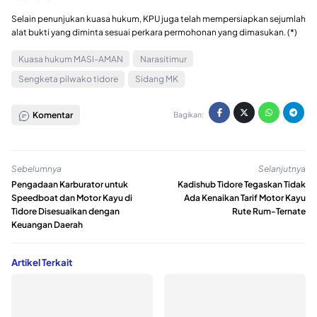
Selain penunjukan kuasa hukum, KPU juga telah mempersiapkan sejumlah
alat bukti yang diminta sesuai perkara permohonan yang dimasukan. (*)
Kuasa hukum MASI-AMAN
Narasitimur
Sengketa pilwako tidore
Sidang MK
Komentar
Bagikan:
Sebelumnya
Selanjutnya
Pengadaan Karburator untuk
Kadishub Tidore Tegaskan Tidak
Speedboat dan Motor Kayu di
Ada Kenaikan Tarif Motor Kayu
Tidore Disesuaikan dengan
Rute Rum-Ternate
Keuangan Daerah
Artikel Terkait