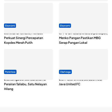
Ekonomi
Ekonomi
Seminar di Ternate, Mendes
SPPG di Maluku Utara Dipercepat,
Perkuat Sinergi Percepatan
Menko Pangan Pastikan MBG
Kopdes Merah Putih
Serap Pangan Lokal
Peristiwa
Olahraga
Dua Longboat Bertabrakan di
Dari Malut United Berubah Jadi
Perairan Taliabu, Satu Nelayan
Java United FC
Hilang