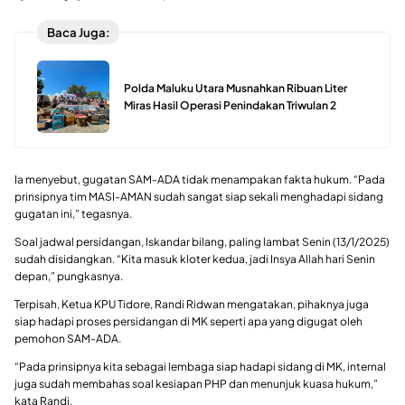
Baca Juga:
Polda Maluku Utara Musnahkan Ribuan Liter
Miras Hasil Operasi Penindakan Triwulan 2
Ia menyebut, gugatan SAM-ADA tidak menampakan fakta hukum. “Pada
prinsipnya tim MASI-AMAN sudah sangat siap sekali menghadapi sidang
gugatan ini,” tegasnya.
Soal jadwal persidangan, Iskandar bilang, paling lambat Senin (13/1/2025)
sudah disidangkan. “Kita masuk kloter kedua, jadi Insya Allah hari Senin
depan,” pungkasnya.
Terpisah, Ketua KPU Tidore, Randi Ridwan mengatakan, pihaknya juga
siap hadapi proses persidangan di MK seperti apa yang digugat oleh
pemohon SAM-ADA.
“Pada prinsipnya kita sebagai lembaga siap hadapi sidang di MK, internal
juga sudah membahas soal kesiapan PHP dan menunjuk kuasa hukum,”
kata Randi.