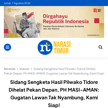
Skip
Jumat, 7 Agustus 2026
to
content
Beranda
Hukum
Sidang Sengketa Hasil Pilwako Tidore Dihelat
Pekan Depan, PH MASI-AMAN: Gugatan Lawan Tak Nyambung, Kami Siap!
Sidang Sengketa Hasil Pilwako Tidore
Dihelat Pekan Depan, PH MASI-AMAN:
Gugatan Lawan Tak Nyambung, Kami
Siap!