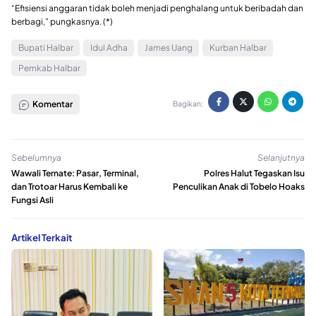
“Efisiensi anggaran tidak boleh menjadi penghalang untuk beribadah dan
berbagi,” pungkasnya. (*)
Bupati Halbar
Idul Adha
James Uang
Kurban Halbar
Pemkab Halbar
Komentar
Bagikan:
Sebelumnya
Selanjutnya
Wawali Ternate: Pasar, Terminal,
Polres Halut Tegaskan Isu
dan Trotoar Harus Kembali ke
Penculikan Anak di Tobelo Hoaks
Fungsi Asli
Artikel Terkait