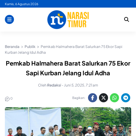
Skip
Kamis, 6 Agustus 2026
to
content
Beranda
Publik
Pemkab Halmahera Barat Salurkan 75 Ekor Sapi
Kurban Jelang Idul Adha
Pemkab Halmahera Barat Salurkan 75 Ekor
Sapi Kurban Jelang Idul Adha
Oleh
Redaksi
-
Juni 5, 2025, 7:21 am
Bagikan:
0