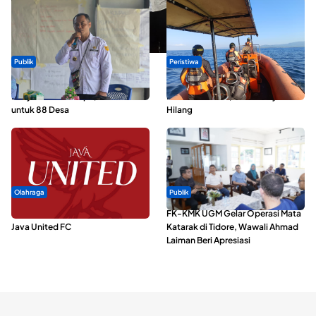
Publik
Peristiwa
ABDESI Morotai Apresiasi
Dua Longboat Bertabrakan di
Penyaluran ADD Rp3,13 Miliar
Perairan Taliabu, Satu Nelayan
untuk 88 Desa
Hilang
Olahraga
Publik
Dari Malut United Berubah Jadi
FK-KMK UGM Gelar Operasi Mata
Java United FC
Katarak di Tidore, Wawali Ahmad
Laiman Beri Apresiasi