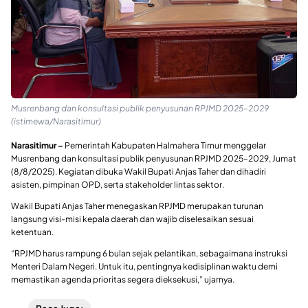
Musrenbang dan konsultasi publik penyusunan RPJMD 2025–2029
(istimewa/Narasitimur)
Narasitimur –
Pemerintah Kabupaten Halmahera Timur menggelar
Musrenbang dan konsultasi publik penyusunan RPJMD 2025–2029, Jumat
(8/8/2025). Kegiatan dibuka Wakil Bupati Anjas Taher dan dihadiri
asisten, pimpinan OPD, serta stakeholder lintas sektor.
Wakil Bupati Anjas Taher menegaskan RPJMD merupakan turunan
langsung visi-misi kepala daerah dan wajib diselesaikan sesuai
ketentuan.
“RPJMD harus rampung 6 bulan sejak pelantikan, sebagaimana instruksi
Menteri Dalam Negeri. Untuk itu, pentingnya kedisiplinan waktu demi
memastikan agenda prioritas segera dieksekusi,” ujarnya.