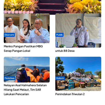
Seminar di Ternate, Mendes Perkuat Sinergi Percepatan
Kopdes Merah Putih
Ekonomi
Publik
SPPG di Maluku Utara Dipercepat,
ABDESI Morotai Apresiasi
Menko Pangan Pastikan MBG
Penyaluran ADD Rp3,13 Miliar
Serap Pangan Lokal
untuk 88 Desa
Peristiwa
Hukum
Nelayan Asal Halmahera Selatan
Polda Maluku Utara Musnahkan
Hilang Saat Melaut, Tim SAR
Ribuan Liter Miras Hasil Operasi
Lakukan Pencarian
Penindakan Triwulan 2