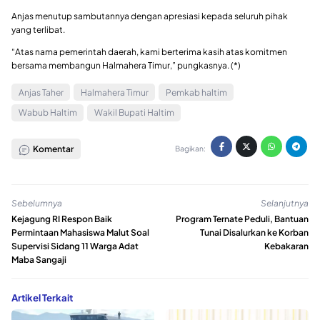
Anjas menutup sambutannya dengan apresiasi kepada seluruh pihak
yang terlibat.
“Atas nama pemerintah daerah, kami berterima kasih atas komitmen
bersama membangun Halmahera Timur,” pungkasnya. (*)
Anjas Taher
Halmahera Timur
Pemkab haltim
Wabub Haltim
Wakil Bupati Haltim
Komentar
Bagikan:
Sebelumnya
Selanjutnya
Kejagung RI Respon Baik
Program Ternate Peduli, Bantuan
Permintaan Mahasiswa Malut Soal
Tunai Disalurkan ke Korban
Supervisi Sidang 11 Warga Adat
Kebakaran
Maba Sangaji
Artikel Terkait