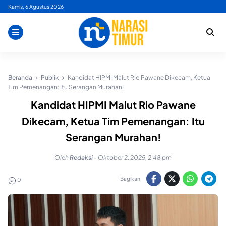
Skip
Kamis, 6 Agustus 2026
to
content
Beranda
Publik
Kandidat HIPMI Malut Rio Pawane Dikecam, Ketua
Tim Pemenangan: Itu Serangan Murahan!
Kandidat HIPMI Malut Rio Pawane
Dikecam, Ketua Tim Pemenangan: Itu
Serangan Murahan!
Oleh
Redaksi
-
Oktober 2, 2025, 2:48 pm
Bagikan:
0