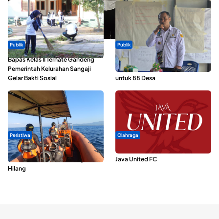
Publik
Publik
Bapas Kelas II Ternate Gandeng
ABDESI Morotai Apresiasi
Pemerintah Kelurahan Sangaji
Penyaluran ADD Rp3,13 Miliar
Gelar Bakti Sosial
untuk 88 Desa
Peristiwa
Olahraga
Dua Longboat Bertabrakan di
Dari Malut United Berubah Jadi
Perairan Taliabu, Satu Nelayan
Java United FC
Hilang