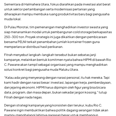
Sementara di Halmahera Utara, fokus diarahkan pada investasi alat berat
untuk sektor pertambangan serta modernisasi pertanian yang
diharapkan mampu membuka ruang produktivitas baru bagi pengusaha
muda lokal.
Di Pulau Morotai, tim pemenangan menghadirkan investor swasta yang
siap menanamkan modal untuk pembangunan cold storage berkapasitas
250–300 ton. Proyek strategis ini juga dikaitkan dengan pembicaraan
bersama PELNI terkait penambahan jumlah kontainer frozen guna
memperlancar distribusi hasil perikanan.
Fitrah menyebut langkah-langkah tersebut bukan sebatas janji
kampanye, melainkan bentuk komitmen nyata bahwa HIPMI di bawah Rio
C. Pawane akan tampil sebagai organisasi yang mampu menghadirkan
solusi konkret bagi pengusaha muda Maluku Utara.
“Kalau ada yang menyerang dengan narasi personal, itu hak mereka. Tapi
kami hadir dengan narasi besar: investasi, lapangan kerja, pemberdayaan,
dan jejaring ekonomi. HIPMI harus dipimpin oleh figur yang bisa bicara
data, program, dan masa depan, bukan sekadar jargon kosong,” tutup
Fitrah dengan nada tegas.
Dengan strategi kampanye yang konsisten dan terukur, kubu Rio C.
Pawane ingin membuktikan bahwa politik dagang serangan tidak akan
mampu menghalangi lahirnya gagasan besar untuk membangun