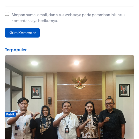
Simpan nama, email, dan situs web saya pada peramban ini untuk
komentar saya berikutnya.
Terpopuler
Publik
Dua Talenta Muda Ternate Wakili Maluku Utara di Gita Bahana
Nusantara 2026