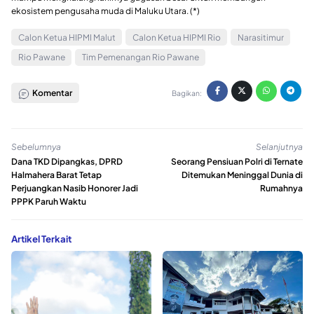
ekosistem pengusaha muda di Maluku Utara. (*)
Calon Ketua HIPMI Malut
Calon Ketua HIPMI Rio
Narasitimur
Rio Pawane
Tim Pemenangan Rio Pawane
Komentar
Bagikan:
Sebelumnya
Selanjutnya
Dana TKD Dipangkas, DPRD
Seorang Pensiuan Polri di Ternate
Halmahera Barat Tetap
Ditemukan Meninggal Dunia di
Perjuangkan Nasib Honorer Jadi
Rumahnya
PPPK Paruh Waktu
Artikel Terkait