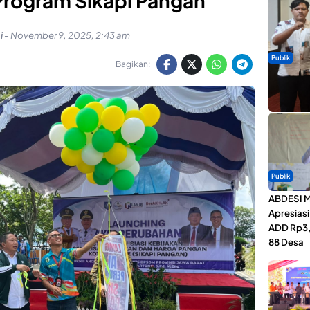
Program Sikapi Pangan
i
-
November 9, 2025, 2:43 am
Publik
Bagikan:
Dua Talen
Gita Bah
Publik
ABDESI M
Apresias
ADD Rp3,1
88 Desa