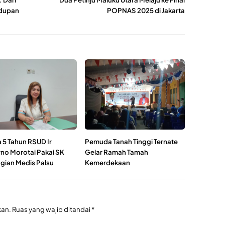
idupan
POPNAS 2025 di Jakarta
 5 Tahun RSUD Ir
Pemuda Tanah Tinggi Ternate
no Morotai Pakai SK
Gelar Ramah Tamah
ian Medis Palsu
Kemerdekaan
kan.
Ruas yang wajib ditandai
*