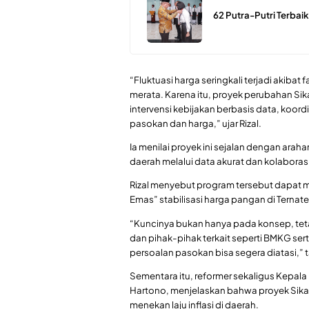
62 Putra-Putri Terbaik
“Fluktuasi harga seringkali terjadi akibat 
merata. Karena itu, proyek perubahan Si
intervensi kebijakan berbasis data, koord
pasokan dan harga,” ujar Rizal.
Ia menilai proyek ini sejalan dengan arah
daerah melalui data akurat dan kolabora
Rizal menyebut program tersebut dapat m
Emas” stabilisasi harga pangan di Ternate
“Kuncinya bukan hanya pada konsep, teta
dan pihak-pihak terkait seperti BMKG ser
persoalan pasokan bisa segera diatasi,”
Sementara itu, reformer sekaligus Kepa
Hartono, menjelaskan bahwa proyek Sika
menekan laju inflasi di daerah.