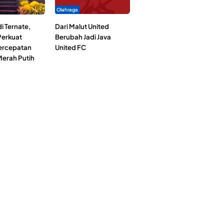
Olahraga
i Ternate,
Dari Malut United
erkuat
Berubah Jadi Java
Percepatan
United FC
erah Putih