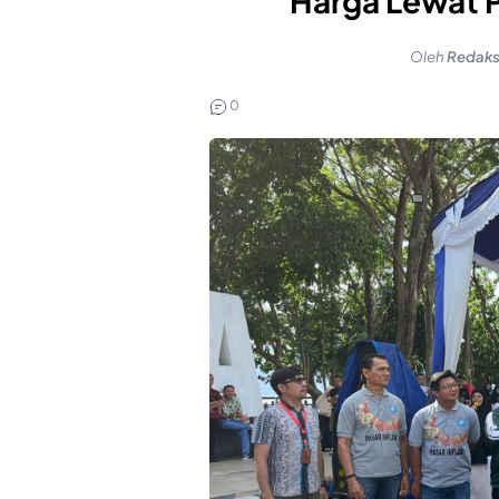
Harga Lewat 
Oleh
Redaks
0