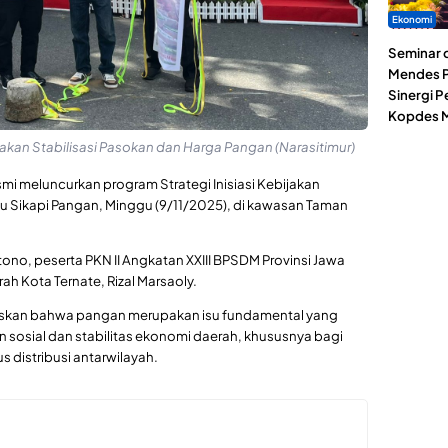
Ekonomi
Seminar d
Mendes P
Sinergi 
Kopdes M
jakan Stabilisasi Pasokan dan Harga Pangan (Narasitimur)
mi meluncurkan program Strategi Inisiasi Kebijakan
u Sikapi Pangan, Minggu (9/11/2025), di kawasan Taman
no, peserta PKN II Angkatan XXIII BPSDM Provinsi Jawa
ah Kota Ternate, Rizal Marsaoly.
skan bahwa pangan merupakan isu fundamental yang
sosial dan stabilitas ekonomi daerah, khususnya bagi
 distribusi antarwilayah.