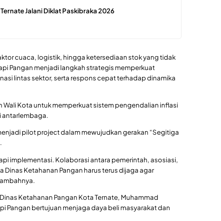
 Ternate Jalani Diklat Paskibraka 2026
faktor cuaca, logistik, hingga ketersediaan stok yang tidak
kapi Pangan menjadi langkah strategis memperkuat
inasi lintas sektor, serta respons cepat terhadap dinamika
an Wali Kota untuk memperkuat sistem pengendalian inflasi
si antarlembaga.
enjadi pilot project dalam mewujudkan gerakan “Segitiga
.
pi implementasi. Kolaborasi antara pemerintah, asosiasi,
ta Dinas Ketahanan Pangan harus terus dijaga agar
 tambahnya.
la Dinas Ketahanan Pangan Kota Ternate, Muhammad
pi Pangan bertujuan menjaga daya beli masyarakat dan