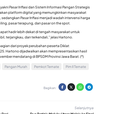
, yakni Pasar Inflasi dan Sistem Informasi Pangan Strategis
pakan platform digital yang memungkinkan masyarakat
 sedangkan Pasar Inflasi menjadi wadah intervensi harga
ling, pasar terapung, dan pasar on the spot.
 dapat hadir lebih dekat di tengah masyarakat untuk
l, terjangkau, dan terkendali,” jelas Hartono.
agian dari proyek perubahan peserta Diklat
025. Hartono dijadwalkan akan mempresentasikan hasil
vember mendatang di BPSDM Provinsi Jawa Barat. (*)
Pangan Murah
Pemkot Ternate
Pim II Ternate
Bagikan:
Selanjutnya
 Dari
Dua Petinju Maluku Utara Melaju ke Final