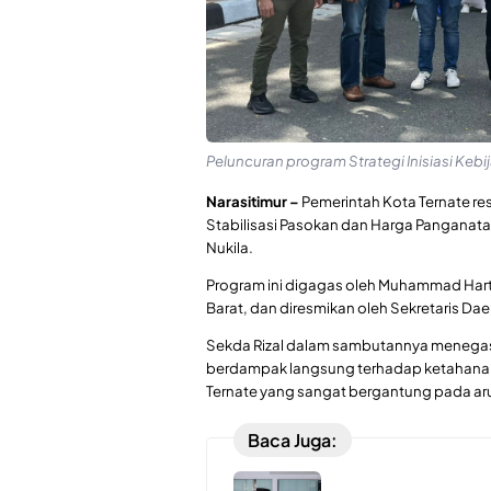
Peluncuran program Strategi Inisiasi Kebi
Narasitimur –
Pemerintah Kota Ternate res
Stabilisasi Pasokan dan Harga Panganata
Nukila.
Program ini digagas oleh Muhammad Harto
Barat, dan diresmikan oleh Sekretaris Daer
Sekda Rizal dalam sambutannya menega
berdampak langsung terhadap ketahanan 
Ternate yang sangat bergantung pada arus
Baca Juga: