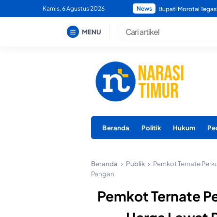
Skip
Kamis, 6 Agustus 2026
News
Bupati Morotai Tegas
to
content
MENU
Beranda
Politik
Hukum
Pe
Beranda
Publik
Pemkot Ternate Perku
Pangan
Pemkot Ternate Per