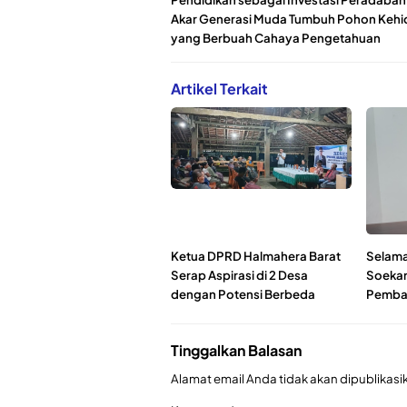
Akar Generasi Muda Tumbuh Pohon Keh
yang Berbuah Cahaya Pengetahuan
Artikel Terkait
Ketua DPRD Halmahera Barat
Selama
Serap Aspirasi di 2 Desa
Soekar
dengan Potensi Berbeda
Pembag
Tinggalkan Balasan
Alamat email Anda tidak akan dipublikasi