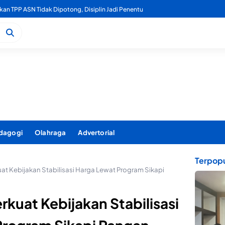
kan TPP ASN Tidak Dipotong, Disiplin Jadi Penentu
dagogi
Olahraga
Advertorial
Terpopu
at Kebijakan Stabilisasi Harga Lewat Program Sikapi
kuat Kebijakan Stabilisasi