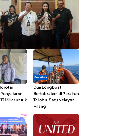
ta Muda Ternate Wakili Maluku Utara di
ana Nusantara 2026
Peristiwa
orotai
Dua Longboat
i Penyaluran
Bertabrakan di Perairan
3 Miliar untuk
Taliabu, Satu Nelayan
Hilang