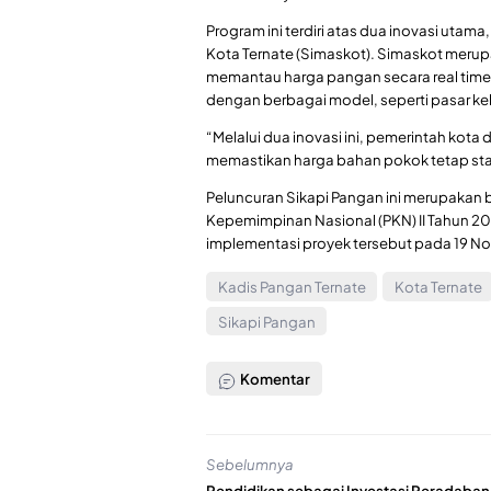
Program ini terdiri atas dua inovasi utama
Kota Ternate (Simaskot). Simaskot meru
memantau harga pangan secara real time,
dengan berbagai model, seperti pasar keli
“Melalui dua inovasi ini, pemerintah kota
memastikan harga bahan pokok tetap stabi
Peluncuran Sikapi Pangan ini merupakan b
Kepemimpinan Nasional (PKN) II Tahun 2
implementasi proyek tersebut pada 19 No
Kadis Pangan Ternate
Kota Ternate
Sikapi Pangan
Komentar
Sebelumnya
Pendidikan sebagai Investasi Peradaban: