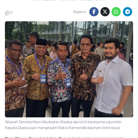
Bagikan:
0
Wawali Ternate Nasri Abubakar (Kedua dari kiri) berasama sejumlah
Kepala Daera saat menghadiri Rakor Kemendikdasmen (Istimewa)