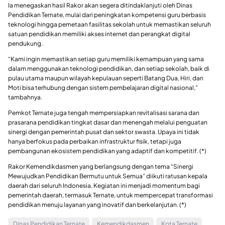
Ia menegaskan hasil Rakor akan segera ditindaklanjuti oleh Dinas
Pendidikan Ternate, mulai dari peningkatan kompetensi guru berbasis
teknologi hingga pemetaan fasilitas sekolah untuk memastikan seluruh
satuan pendidikan memiliki akses internet dan perangkat digital
pendukung.
“Kami ingin memastikan setiap guru memiliki kemampuan yang sama
dalam menggunakan teknologi pendidikan, dan setiap sekolah, baik di
pulau utama maupun wilayah kepulauan seperti Batang Dua, Hiri, dan
Moti bisa terhubung dengan sistem pembelajaran digital nasional,”
tambahnya.
Pemkot Ternate juga tengah mempersiapkan revitalisasi sarana dan
prasarana pendidikan tingkat dasar dan menengah melalui penguatan
sinergi dengan pemerintah pusat dan sektor swasta. Upaya ini tidak
hanya berfokus pada perbaikan infrastruktur fisik, tetapi juga
pembangunan ekosistem pendidikan yang adaptif dan kompetitif. (*)
Rakor Kemendikdasmen yang berlangsung dengan tema
“Sinergi
Mewujudkan Pendidikan Bermutu untuk Semua”
diikuti ratusan kepala
daerah dari seluruh Indonesia. Kegiatan ini menjadi momentum bagi
pemerintah daerah, termasuk Ternate, untuk mempercepat transformasi
pendidikan menuju layanan yang inovatif dan berkelanjutan. (*)
Dinas Pendidikan Ternate
Kemendikdasmen
Kota Ternate