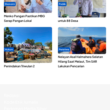
Ekonomi
Publik
SPPG di Maluku Utara Dipercepat,
ABDESI Morotai Apresiasi
Menko Pangan Pastikan MBG
Penyaluran ADD Rp3,13 Miliar
Serap Pangan Lokal
untuk 88 Desa
Hukum
Peristiwa
Polda Maluku Utara Musnahkan
Nelayan Asal Halmahera Selatan
Ribuan Liter Miras Hasil Operasi
Hilang Saat Melaut, Tim SAR
Penindakan Triwulan 2
Lakukan Pencarian
Redaksi
Kode Etik Jurnalis
Pedoman Media Siber