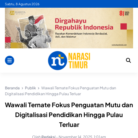
Skip
Sabtu, 8 Agustus 2026
to
content
Beranda
Publik
Wawali Ternate Fokus Penguatan Mutu dan
Digitalisasi Pendidikan Hingga Pulau Terluar
Wawali Ternate Fokus Penguatan Mutu dan
Digitalisasi Pendidikan Hingga Pulau
Terluar
Oleh
Redaksi
-
November 14, 2025, 1:01 am