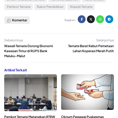
Pemkot Ternate
Rakor Pendidikan
Wawali Ternate
Komentar
Bagikan:
Sebelumnya
Selanjutnya
Wawali Ternate Dorong Ekonomi
Ternate Barat Kebut Pemetaan
Kawasan Timur di RUPS Bank
Lahan Koperasi Merah Putih
Maluku-Malut
Artikel Terkait
Pemkot Ternate Matangkan RTRW
Oknum Pegawai Puskesmas