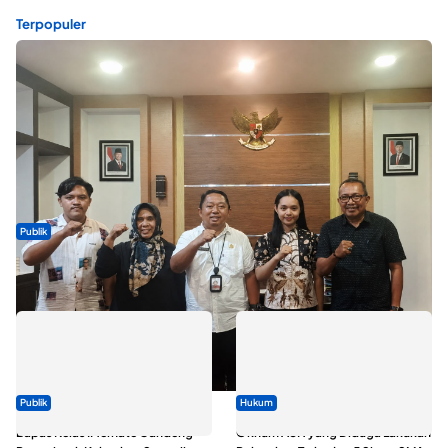
Terpopuler
Publik
Dua Talenta Muda Ternate Wakili Maluku Utara di Gita Bahana
Nusantara 2026
Publik
Hukum
Bapas Kelas II Ternate Gandeng
Oknum ASN yang Diduga Lakukan