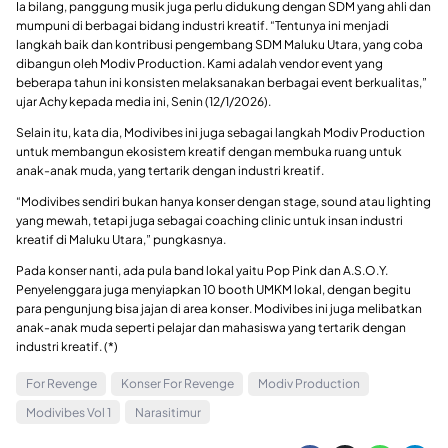
Ia bilang, panggung musik juga perlu didukung dengan SDM yang ahli dan
mumpuni di berbagai bidang industri kreatif. “Tentunya ini menjadi
langkah baik dan kontribusi pengembang SDM Maluku Utara, yang coba
dibangun oleh Modiv Production. Kami adalah vendor event yang
beberapa tahun ini konsisten melaksanakan berbagai event berkualitas,”
ujar Achy kepada media ini, Senin (12/1/2026).
Selain itu, kata dia, Modivibes ini juga sebagai langkah Modiv Production
untuk membangun ekosistem kreatif dengan membuka ruang untuk
anak-anak muda, yang tertarik dengan industri kreatif.
“Modivibes sendiri bukan hanya konser dengan stage, sound atau lighting
yang mewah, tetapi juga sebagai coaching clinic untuk insan industri
kreatif di Maluku Utara,” pungkasnya.
Pada konser nanti, ada pula band lokal yaitu Pop Pink dan A.S.O.Y.
Penyelenggara juga menyiapkan 10 booth UMKM lokal, dengan begitu
para pengunjung bisa jajan di area konser. Modivibes ini juga melibatkan
anak-anak muda seperti pelajar dan mahasiswa yang tertarik dengan
industri kreatif. (*)
For Revenge
Konser For Revenge
Modiv Production
Modivibes Vol 1
Narasitimur