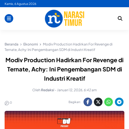
Skip
Kamis, 6 Agustus 2026
to
content
Beranda
Ekonomi
Modiv Production Hadirkan For Revenge di
Ternate, Achy: Ini Pengembangan SDM di Industri Kreatif
Modiv Production Hadirkan For Revenge di
Ternate, Achy: Ini Pengembangan SDM di
Industri Kreatif
Oleh
Redaksi
-
Januari 12, 2026, 6:42 am
Bagikan:
0