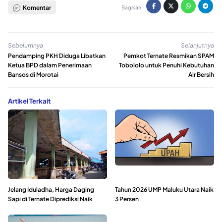
Komentar
Bagikan:
Sebelumnya
Selanjutnya
Pendamping PKH Diduga Libatkan
Pemkot Ternate Resmikan SPAM
Ketua BPD dalam Penerimaan
Tobololo untuk Penuhi Kebutuhan
Bansos di Morotai
Air Bersih
Artikel Terkait
Jelang Iduladha, Harga Daging
Tahun 2026 UMP Maluku Utara Naik
Sapi di Ternate Diprediksi Naik
3 Persen