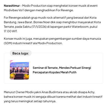
Narasitimur
– Modiv Production siap menghelat konser musik di event
Modivibes Vol 1 dengan menghadirkan For Revenge.
For Revenge adalah grup musik rock alternatif yang berasal dari Kota
Bandung, Jawa Barat. Boniex Noer dkk siap menghibur masyarakat Kota
Ternate, pada Sabtu (17/1/2026) di lapangan parkir Waterboom, pukul
17.00 WIT.
Konser musik ini juga, merupakan pengembangan sumber daya manusia
(SDM) industri kreatif ala Modiv Production.
Baca Juga:
Seminar di Ternate, Mendes Perkuat Sinergi
Percepatan Kopdes Merah Putih
Menurut Owner Modiv yakni Anas Budintara atau akrab disapa Achy,
bahwa konser musik ini sengaja dibuat karena melihat dari industri kreatif
yang terus meningkat setiap tahunnya.