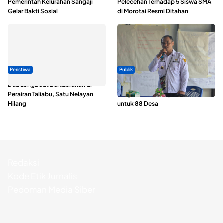
Pemerintah Kelurahan Sangaji
Pelecehan Terhadap 5 Siswa SMA
Gelar Bakti Sosial
di Morotai Resmi Ditahan
Peristiwa
Publik
Dua Longboat Bertabrakan di
ABDESI Morotai Apresiasi
Perairan Taliabu, Satu Nelayan
Penyaluran ADD Rp3,13 Miliar
Hilang
untuk 88 Desa
Redaksi
Kode Etik Jurnalis
Pedoman Media Siber