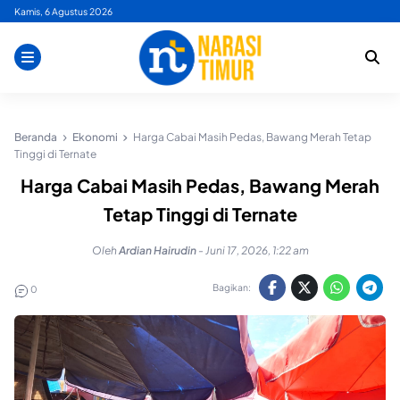
Skip
Kamis, 6 Agustus 2026
to
content
Beranda
Ekonomi
Harga Cabai Masih Pedas, Bawang Merah Tetap
Tinggi di Ternate
Harga Cabai Masih Pedas, Bawang Merah
Tetap Tinggi di Ternate
Oleh
Ardian Hairudin
-
Juni 17, 2026, 1:22 am
Bagikan:
0