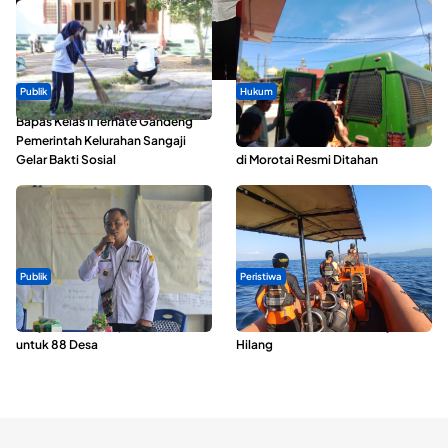
Publik
Hukum
Bapas Kelas II Ternate Gandeng
Oknum ASN yang Diduga Lakukan
Pemerintah Kelurahan Sangaji
Pelecehan Terhadap 5 Siswa SMA
Gelar Bakti Sosial
di Morotai Resmi Ditahan
Publik
Peristiwa
ABDESI Morotai Apresiasi
Dua Longboat Bertabrakan di
Penyaluran ADD Rp3,13 Miliar
Perairan Taliabu, Satu Nelayan
untuk 88 Desa
Hilang