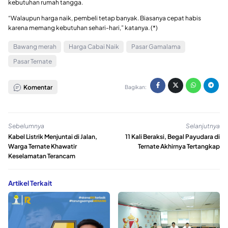
kebutuhan rumah tangga.
“Walaupun harga naik, pembeli tetap banyak. Biasanya cepat habis
karena memang kebutuhan sehari-hari,” katanya. (*)
Bawang merah
Harga Cabai Naik
Pasar Gamalama
Pasar Ternate
Komentar
Bagikan:
Sebelumnya
Selanjutnya
Kabel Listrik Menjuntai di Jalan,
11 Kali Beraksi, Begal Payudara di
Warga Ternate Khawatir
Ternate Akhirnya Tertangkap
Keselamatan Terancam
Artikel Terkait