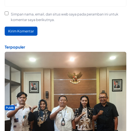
Simpan nama, email, dan situs web saya pada peramban ini untuk
komentar saya berikutnya.
Terpopuler
Publik
Dua Talenta Muda Ternate Wakili Maluku Utara di Gita Bahana
Nusantara 2026